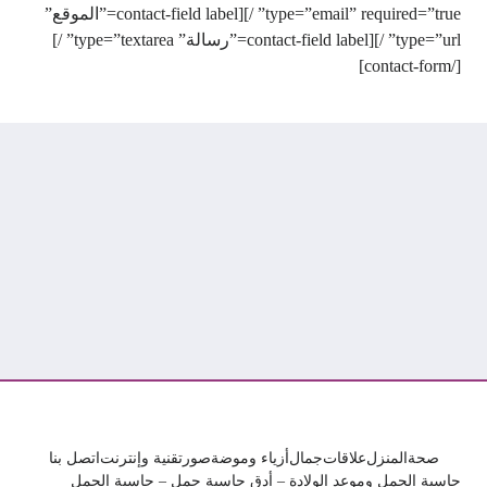
type=”email” required=”true” /][contact-field label=”الموقع”
type=”url” /][contact-field label=”رسالة” type=”textarea” /]
[/contact-form]
صحة
المنزل
علاقات
جمال
أزياء وموضة
صور
تقنية وإنترنت
اتصل بنا
حاسبة الحمل وموعد الولادة – أدق حاسبة حمل – حاسبة الحمل