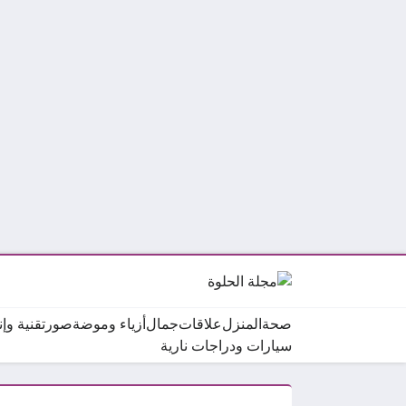
صحة
المنزل
علاقات
جمال
أزياء وموضة
صور
تقنية وإ
سيارات ودراجات نارية