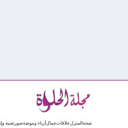
صحة
المنزل
علاقات
جمال
أزياء وموضة
صور
تقنية وإ