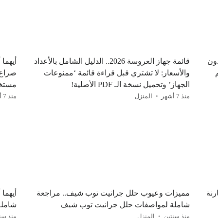
 وبدون
قائمة جهاز العروسة 2026.. الدليل الشامل بالأعداد
أيهما
والأسعار: لا تشتري قبل قراءة قائمة ‘ممنوعات
الجهاز’ وتحميل نسخة الـ PDF الأصلية!
مستخد
منذ 7 أشهر
المنزل
منذ 7 أشهر
رنة
مميزات وعيوب حلل جرانيت توب شيف.. مراجعة
أيهما 
شاملة لمواصفات حلل جرانيت توب شيف
شاملة
منذ سنتين
المنزل
منذ سن