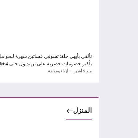
تألقي بأبهى حلة: تسوقي فساتين سهرة للحوامل
بأكبر خصومات حصرية على ترينديول حتى 64%
منذ 9 أشهر
أزياء وموضة
المنزل