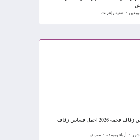
ش
بوعين
تقنية وإنترنت
فساتين زفاف فخمه 2026 اجمل فساتين زفاف
أزياء وموضة
معرض