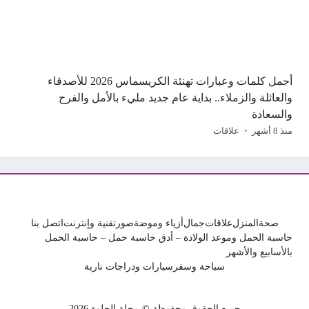
أجمل كلمات وعبارات تهنئة الكريسماس 2026 للأصدقاء
والعائلة والزملاء.. بداية عام جديد مليء بالأمل والفرح
والسعادة
منذ 8 أشهر
علاقات
صحة
المنزل
علاقات
جمال
أزياء وموضة
صور
تقنية وإنترنت
اتصل بنا
حاسبة الحمل وموعد الولادة – أدق حاسبة حمل – حاسبة الحمل
بالأسابيع والأشهر
سياحة وسفر
سيارات ودراجات نارية
جميع الحقوق محفوظة © مجلة الحلوة 2026