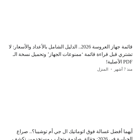
قائمة جهاز العروسة 2026.. الدليل الشامل بالأعداد والأسعار: لا
تشتري قبل قراءة قائمة ‘ممنوعات الجهاز’ وتحميل نسخة الـ
PDF الأصلية!
منذ 7 أشهر
المنزل
أيهما أفضل غسالة فوق اتوماتيك ال جي أم توشيبا؟.. صراع
الجبابرة في 2026: حقائق صادمة وتجارب مستخدمين تكشف