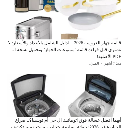
قائمة جهاز العروسة 2026.. الدليل الشامل بالأعداد والأسعار: لا
تشتري قبل قراءة قائمة ‘ممنوعات الجهاز’ وتحميل نسخة الـ
PDF الأصلية!
منذ 7 أشهر
المنزل
أيهما أفضل غسالة فوق اتوماتيك ال جي أم توشيبا؟.. صراع
الجبابرة في 2026: حقائق صادمة وتجارب مستخدمين تكشف