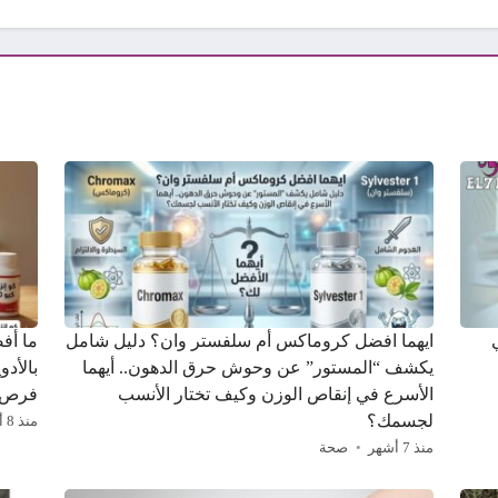
ايهما افضل كروماكس أم سلفستر وان؟ دليل شامل
ما أف
يكشف “المستور” عن وحوش حرق الدهون.. أيهما
بالأدو
الأسرع في إنقاص الوزن وكيف تختار الأنسب
فرص 
لجسمك؟
منذ 8 أشهر
منذ 7 أشهر
صحة