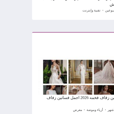
ش
بوعين
تقنية وإنترنت
فساتين زفاف فخمه 2026 اجمل فساتين زفاف
أزياء وموضة
معرض