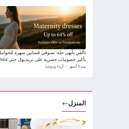
تألقي بأبهى حلة: تسوقي فساتين سهرة للحوامل
بأكبر خصومات حصرية على ترينديول حتى 64%
منذ 9 أشهر
أزياء وموضة
المنزل