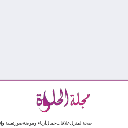
صحة
المنزل
علاقات
جمال
أزياء وموضة
صور
تقنية وإ