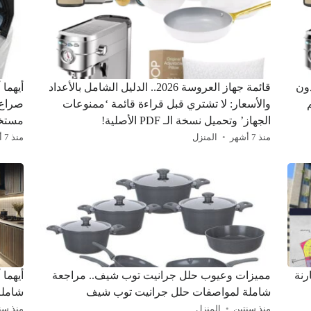
 وبدون
قائمة جهاز العروسة 2026.. الدليل الشامل بالأعداد
أيهما
والأسعار: لا تشتري قبل قراءة قائمة ‘ممنوعات
الجهاز’ وتحميل نسخة الـ PDF الأصلية!
مستخد
منذ 7 أشهر
المنزل
منذ 7 أشهر
رنة
مميزات وعيوب حلل جرانيت توب شيف.. مراجعة
أيهما 
شاملة لمواصفات حلل جرانيت توب شيف
شاملة
منذ سنتين
المنزل
منذ سن