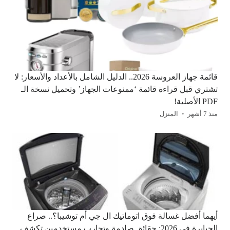
قائمة جهاز العروسة 2026.. الدليل الشامل بالأعداد والأسعار: لا
تشتري قبل قراءة قائمة ‘ممنوعات الجهاز’ وتحميل نسخة الـ
PDF الأصلية!
منذ 7 أشهر
المنزل
أيهما أفضل غسالة فوق اتوماتيك ال جي أم توشيبا؟.. صراع
الجبابرة في 2026: حقائق صادمة وتجارب مستخدمين تكشف