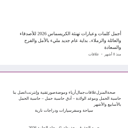
أجمل كلمات وعبارات تهنئة الكريسماس 2026 للأصدقاء
والعائلة والزملاء.. بداية عام جديد مليء بالأمل والفرح
والسعادة
منذ 8 أشهر
علاقات
صحة
المنزل
علاقات
جمال
أزياء وموضة
صور
تقنية وإنترنت
اتصل بنا
حاسبة الحمل وموعد الولادة – أدق حاسبة حمل – حاسبة الحمل
بالأسابيع والأشهر
سياحة وسفر
سيارات ودراجات نارية
جميع الحقوق محفوظة © مجلة الحلوة 2026