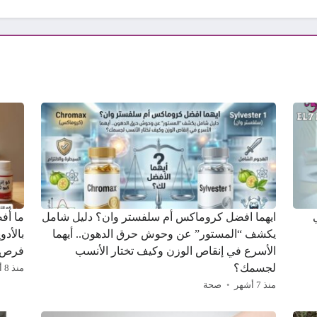
ايهما افضل كروماكس أم سلفستر وان؟ دليل شامل
ما أف
يكشف “المستور” عن وحوش حرق الدهون.. أيهما
بالأدو
الأسرع في إنقاص الوزن وكيف تختار الأنسب
فرص 
لجسمك؟
منذ 8 أشهر
منذ 7 أشهر
صحة