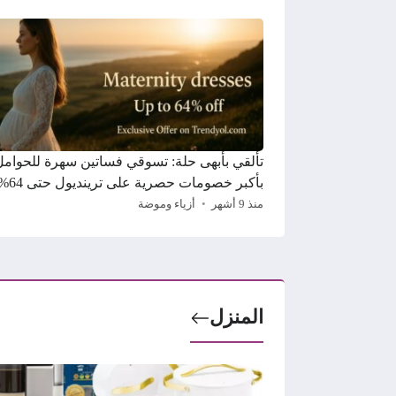
تألقي بأبهى حلة: تسوقي فساتين سهرة للحوامل
بأكبر خصومات حصرية على ترينديول حتى 64%
منذ 9 أشهر
أزياء وموضة
المنزل