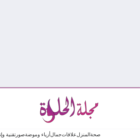
صحة
المنزل
علاقات
جمال
أزياء وموضة
صور
تقنية وإ