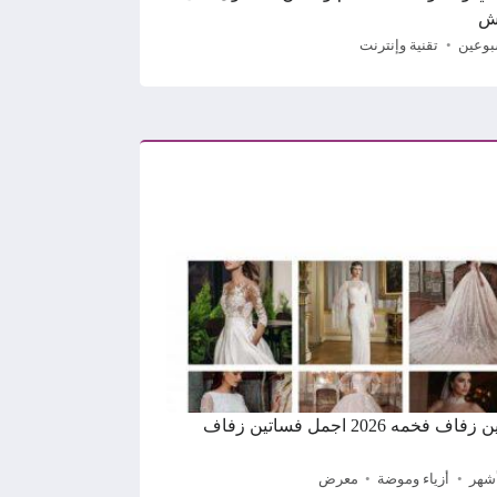
ش
بوعين
تقنية وإنترنت
فساتين زفاف فخمه 2026 اجمل فساتين زفاف
أزياء وموضة
معرض