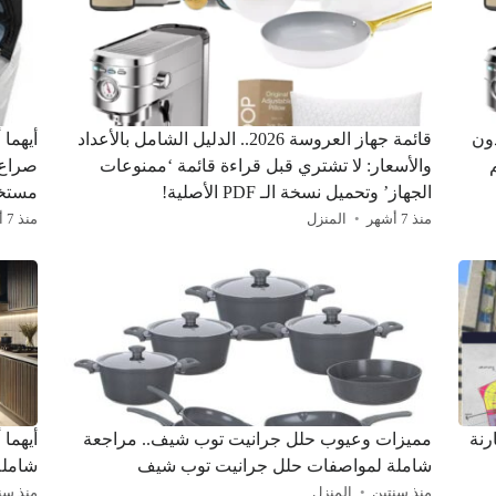
 وبدون
قائمة جهاز العروسة 2026.. الدليل الشامل بالأعداد
أيهما
والأسعار: لا تشتري قبل قراءة قائمة ‘ممنوعات
الجهاز’ وتحميل نسخة الـ PDF الأصلية!
مستخد
منذ 7 أشهر
المنزل
منذ 7 أشهر
رنة
مميزات وعيوب حلل جرانيت توب شيف.. مراجعة
أيهما 
شاملة لمواصفات حلل جرانيت توب شيف
شاملة
منذ سنتين
المنزل
منذ سن