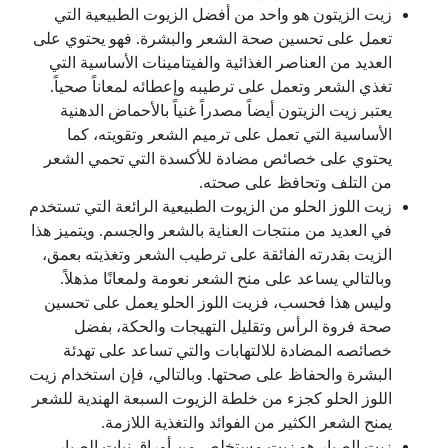
زيت الزيتون هو واحد من أفضل الزيوت الطبيعية التي
تعمل على تحسين صحة الشعر والبشرة. فهو يحتوي على
العديد من العناصر الغذائية والفيتامينات الأساسية التي
تغذي الشعر وتعمل على ترطيبه وإعطائه لمعاناً صحياً.
يعتبر زيت الزيتون أيضاً مصدراً غنياً بالأحماض الدهنية
الأساسية التي تعمل على ترميم الشعر وتقويته، كما
يحتوي على خصائص مضادة للأكسدة التي تحمي الشعر
من التلف وتحافظ على صحته.
زيت اللوز الحلو من الزيوت الطبيعية الرائعة التي تستخدم
في العديد من منتجات العناية بالشعر والجسم. ويتميز هذا
الزيت بقدرته الفائقة على ترطيب الشعر وتغذيته بعمق،
وبالتالي يساعد على منح الشعر نعومة ولمعانًا مذهلاً.
وليس هذا فحسب، فزيت اللوز الحلو يعمل على تحسين
صحة فروة الرأس وتقليل التهيجات والحكة، بفضل
خصائصه المضادة للالتهابات والتي تساعد على تهدئة
البشرة والحفاظ على صحتها. وبالتالي، فإن استخدام زيت
اللوز الحلو كجزء من خلطة الزيوت السبعة الهندية للشعر
يمنح الشعر الكثير من الفوائد والتغذية اللازمة.
زيت الصبار هو زيت مستخلص من أوراق نبات الصبار