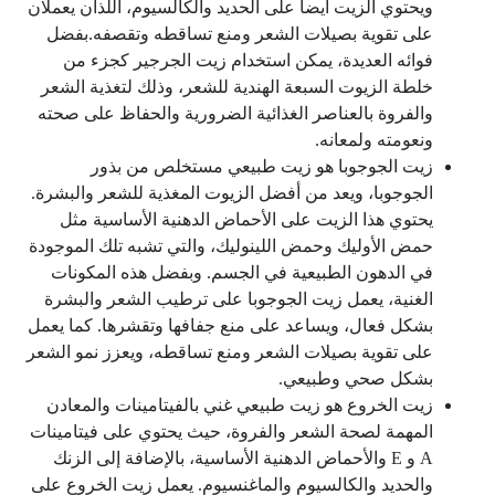
ويحتوي الزيت أيضاً على الحديد والكالسيوم، اللذان يعملان
على تقوية بصيلات الشعر ومنع تساقطه وتقصفه.بفضل
فوائه العديدة، يمكن استخدام زيت الجرجير كجزء من
خلطة الزيوت السبعة الهندية للشعر، وذلك لتغذية الشعر
والفروة بالعناصر الغذائية الضرورية والحفاظ على صحته
ونعومته ولمعانه.
زيت الجوجوبا هو زيت طبيعي مستخلص من بذور
الجوجوبا، ويعد من أفضل الزيوت المغذية للشعر والبشرة.
يحتوي هذا الزيت على الأحماض الدهنية الأساسية مثل
حمض الأوليك وحمض اللينوليك، والتي تشبه تلك الموجودة
في الدهون الطبيعية في الجسم. وبفضل هذه المكونات
الغنية، يعمل زيت الجوجوبا على ترطيب الشعر والبشرة
بشكل فعال، ويساعد على منع جفافها وتقشرها. كما يعمل
على تقوية بصيلات الشعر ومنع تساقطه، ويعزز نمو الشعر
بشكل صحي وطبيعي.
زيت الخروع هو زيت طبيعي غني بالفيتامينات والمعادن
المهمة لصحة الشعر والفروة، حيث يحتوي على فيتامينات
A و E والأحماض الدهنية الأساسية، بالإضافة إلى الزنك
والحديد والكالسيوم والماغنسيوم. يعمل زيت الخروع على