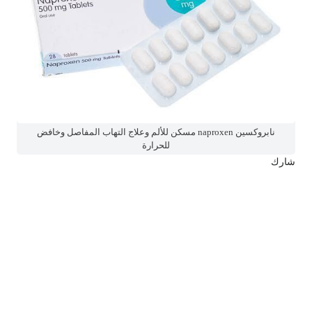
نابروكسين naproxen مسكن للألم وعلاج التهاب المفاصل وخافض
للحرارة
شارك