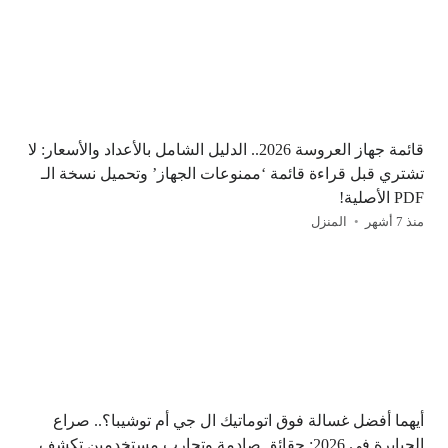
قائمة جهاز العروسة 2026.. الدليل الشامل بالأعداد والأسعار: لا
تشتري قبل قراءة قائمة ‘ممنوعات الجهاز’ وتحميل نسخة الـ
PDF الأصلية!
منذ 7 أشهر
المنزل
أيهما أفضل غسالة فوق اتوماتيك ال جي أم توشيبا؟.. صراع
الجبابرة في 2026: حقائق صادمة وتجارب مستخدمين تكشف