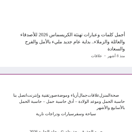
أجمل كلمات وعبارات تهنئة الكريسماس 2026 للأصدقاء
والعائلة والزملاء.. بداية عام جديد مليء بالأمل والفرح
والسعادة
منذ 8 أشهر
علاقات
صحة
المنزل
علاقات
جمال
أزياء وموضة
صور
تقنية وإنترنت
اتصل بنا
حاسبة الحمل وموعد الولادة – أدق حاسبة حمل – حاسبة الحمل
بالأسابيع والأشهر
سياحة وسفر
سيارات ودراجات نارية
جميع الحقوق محفوظة © مجلة الحلوة 2026