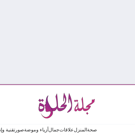
صحة
المنزل
علاقات
جمال
أزياء وموضة
صور
تقنية وإ