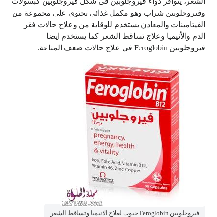
الشعر، يتوافر دواء فيروجلوبين فى شكل فيروجلوبين كبسولات
وفيروجلوبين شراب وهو مكمل غذائى يحتوى على مجموعة من
الفيتامينات والمعادن يستخدم للوقاية من وعلاج حالات فقر
الدم والأنيميا وعلاج تساقط الشعر كما يستخدم ايضا
فيروجلوبين Feroglobin في علاج حالات ضعف المناعة.
فيروجلوبين Feroglobin حبوب لعلاج الانيميا وتساقط الشعر