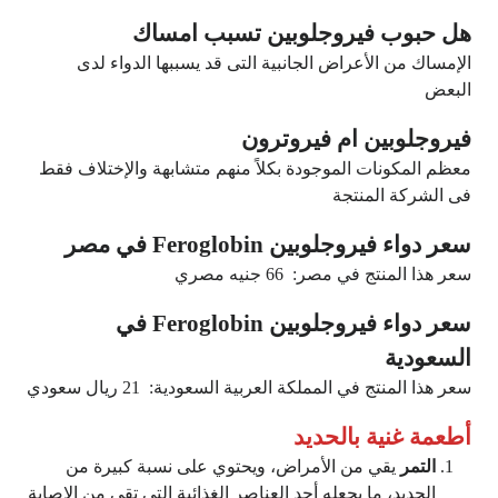
هل حبوب فيروجلوبين تسبب امساك
الإمساك من الأعراض الجانبية التى قد يسببها الدواء لدى
البعض
فيروجلوبين ام فيروترون
معظم المكونات الموجودة بكلاً منهم متشابهة والإختلاف فقط
فى الشركة المنتجة
سعر دواء فيروجلوبين Feroglobin في مصر
سعر هذا المنتج في مصر: 66 جنيه مصري
سعر دواء فيروجلوبين Feroglobin في
السعودية
سعر هذا المنتج في المملكة العربية السعودية: 21 ريال سعودي
أطعمة غنية بالحديد
التمر
يقي من الأمراض، ويحتوي على نسبة كبيرة من
الحديد، ما يجعله أحد العناصر الغذائية التي تقي من الإصابة