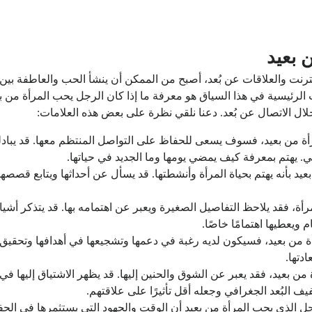
 بعيد
ترنت والعلاقات عن بُعد، أصبح من الممكن أن ينشأ الحب والعاطفة بين ا
لرئيسية في هذا السياق هو معرفة ما إذا كان الرجل يحب المرأة من بعي
الاتصال عن بُعد. دعنا نلقي نظرة على بعض هذه العلامات:
ة من بعيد، فسوف يسعى للحفاظ على التواصل المنتظم معها. قد يبادلها ا
. يهتم بمعرفة كيف يمضي يومها وما الجديد في حياتها.
عيد بأنه يهتم بحياة المرأة وأنشطتها. قد يسأل عن أحداثها ويتابع قصصها 
مرأة، فقد يلاحظ التفاصيل الصغيرة ويعبر عن اهتمامه بها. قد يتذكر أشي
 ويعطيها اهتمامًا خاصًا.
ة من بعيد، فسيكون لديه رغبة في دعمها وتشجيعها في أهدافها وتحقيق أ
دتها.
من بعيد، فقد يعبر عن الشوق والحنين إليها. قد يظهر الاشتياق إليها في 
ف البُعد الجغرافي وجعله أقل تأثيرًا على علاقتهم.
رجل الذي يحب المرأة من بعيد أن الوقت والجهود التي يستثمرها في ال