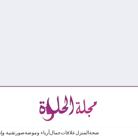
صحة
المنزل
علاقات
جمال
أزياء وموضة
صور
تقنية وإ