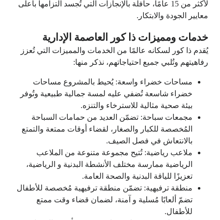
لأكثر من 15 عامًا، حافلة بالإنجازات التي تُجسد التزامها بأعلى
معايير الجودة والابتكار.
خدمات ومميزات ذا كور العاصمة الإدارية
يُقدم ذا كور لسكانه عالمًا من الخدمات والمميزات التي تُعزز
رفاهيتهم وتُلبي جميع احتياجاتهم، نذكر منها:
مساحات خضراء واسعة: يُحيط بالمشروع مساحات
خضراء شاسعة تُضفي عليه لمسة جمالية طبيعية وتُوفر
بيئة صحية مثالية للاسترخاء والتنزه.
مجمعات سباحة: تضمّن العديد من حمامات السباحة
المُخصصة للكبار والصغار، لقضاء أوقات ممتعة والتمتع
بالانتعاش في فصل الصيف.
ملاعب رياضية: تُتيح مجموعة متنوعة من الملاعب
الرياضية ممارسة مختلف الأنشطة البدنية و الرياضية،
تعزيزًا للياقة البدنية والصحة العامة.
منطقة ترفيهية: تضمّن منطقة ترفيهية مُخصصة للأطفال
تضمّ ألعابًا مُسلية و آمنة، لضمان قضاء وقت ممتع
للأطفال.