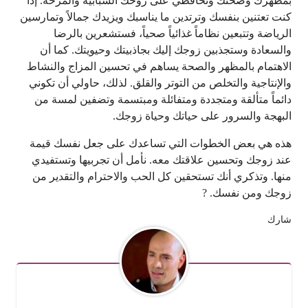
بمظهرك وصحتك وتحافظي على روحك الشبابية والمرحة. إذا
كنت تعتنين بنفسك وترتدين ما يناسبك ويزيدك جمالاً وتمارسين
الرياضة وتتبعين نظاماً غذائياً صحياً، فستشعرين بالرضا
والسعادة وستجذبين زوجك إليك بجاذبيتك وحيويتك. كما أن
الاهتمام بالمظهر والصحة يساهم في تحسين المزاج والنشاط
والإنتاجية والتخلص من التوتر والقلق. لذلك، حاولي أن تكوني
دائماً متألقة ومتجددة ومتفائلة ومبتسمة وتضفين لمسة من
البهجة والسرور على حياتك وحياة زوجك.
هذه هي بعض الخطوات التي تساعدك على جعل نفسك قيمة
عند زوجك وتحسين علاقتك معه. نأمل أن تجربيها وتستفيدي
منها. وتذكري أنك تستحقين كل الحب والاحترام والتقدير من
زوجك ومن نفسك. ?
شارك