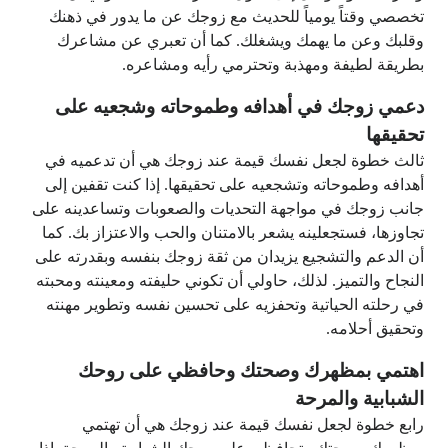
تخصصي وقتاً يومياً للحديث مع زوجك عن ما يدور في ذهنك
وقلبك وعن ما يهمك ويشغلك. كما أن تعبري عن مشاعرك
بطريقة لطيفة ومهذبة وتحترمي رأيه ومشاعره.
دعمي زوجك في أهدافه وطموحاته وشجعيه على
تحقيقها
ثالث خطوة لجعل نفسك قيمة عند زوجك هي أن تدعميه في
أهدافه وطموحاته وتشجعيه على تحقيقها. إذا كنت تقفين إلى
جانب زوجك في مواجهة التحديات والصعوبات وتساعدينه على
تجاوزها، فستجعلينه يشعر بالامتنان والحب والاعتزاز بك. كما
أن الدعم والتشجيع يزيدان من ثقة زوجك بنفسه وبقدرته على
النجاح والتميز. لذلك، حاولي أن تكوني حليفته ومعينته ومحبته
في رحلته الحياتية وتحفزيه على تحسين نفسه وتطوير مهنته
وتحقيق أحلامه.
اهتمي بمظهرك وصحتك وحافظي على روحك
الشبابية والمرحة
رابع خطوة لجعل نفسك قيمة عند زوجك هي أن تهتمي