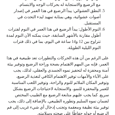
مع الرضيع والاستجابة له بحركات الوجه والابتسام.
النطق العشوائي: يبدأ الرضيع في هذا العمر في إصدار
أصوات عشوائية، وهي بمثابة تمهيد لبدء التحدث في
المستقبل.
النوم الأطول: يبدأ الرضيع في هذا العمر في النوم لفترات
أطول مقارنة بالأشهر السابقة، حيث يمكنه الآن النوم لمدة
تتراوح بين 12 و14 ساعة في اليوم، بما في ذلك فترات
النوم الليلية الطويلة.
على الرغم من أن هذه الحركات والتطورات تعد طبيعية في هذا
العمر، فإنه من المهم الاهتمام بصحة وراحة الرضيع وتوفير بيئة
آمنة ومحفزة له لتحفيز نموه الجسدي والعقلي، لذلك، يجب
على الآباء والأمهات توفير الاهتمام الكافي لتغذية الرضيع،
وتوفير المكان الملائم للنوم والراحة، وتوفير اللعب المناسبة
للعمر والمحفزة للنمو، والاستجابة لاحتياجات الرضيع بشكل
سريع. كما يجب عليهم متابعة الرضيع مع الطبيب المختص
لضمان نموه السليم وتطوره الطبيعي. بالإضافة إلى ذلك، يجب
توفير بيئة نظيفة ومعقمة وتجنب إدخال أي شيء غريب إلى فم
الرضيع أو حوله حفاظًا على صحته وسلامته.