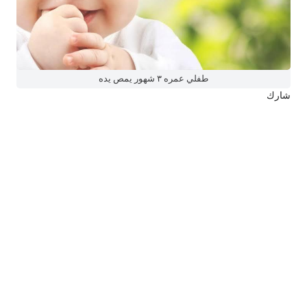
طفلي عمره ٣ شهور يمص يده
شارك