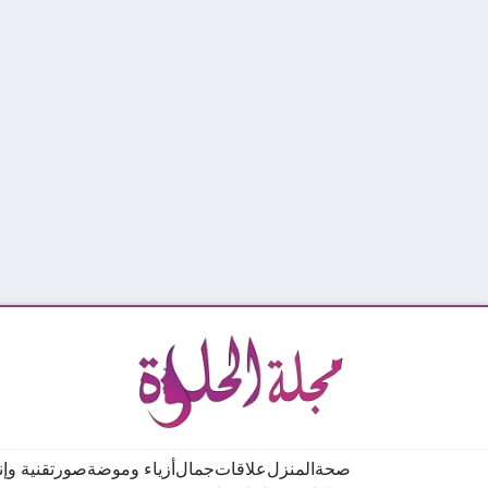
صحة
المنزل
علاقات
جمال
أزياء وموضة
صور
تقنية وإ