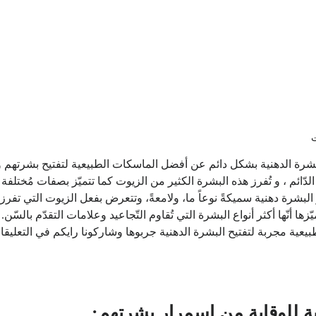
رة الدهنية بشكل دائم عن أفضل الماسكات الطبيعية لتفتيح بشرتهم و
لدّائم ، و تُفرز هذه البشرة الكثير من الزيوت كما تتميّز بصفات مُختلفة
بر البشرة دهنية سميكةً نوعاً ما، ولامعةً، وتتعرض بفعل الزيوت التي تفر
يّزها أنّها أكثر أنواع البشرة التي تُقاوم التّجاعيد وعلامات التقدّم بالس
ة مجربة لتفتيح البشرة الدهنية جربوها وشاركونا رايكم في التعليقا
ة للوقاية من اسمرار بشرتهم: