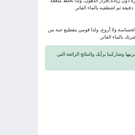
 دون زيادة إفراز الدهون، ولذا بخلط ملعقة
لحساسة ولا أروع، ولذا قومي بتقطيع حبة من
الحلوة جربيها وشاركينا برأيك والنتائج الرائعة التي