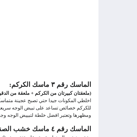
الماسك رقم ٣ ماسك الكركم:
(ملعقتان كبيرتان من الكركم + ملعقة من الدق
اخلطي المكونات جيدا حتي تصبح عجينة متماسكة ثم ضعيها 10-15 دقيقة عل
للكركم خصائص تساعد على تبيض الوجه سريعا؛ ل
ومظهرها وتعتبر افضل خلطة لتبييض الوجه وجعله 
الماسك رقم ٤ ماسك خشب الصندل وماء الورد للتخلص من البقع الداكنة في البشرة الدهنية