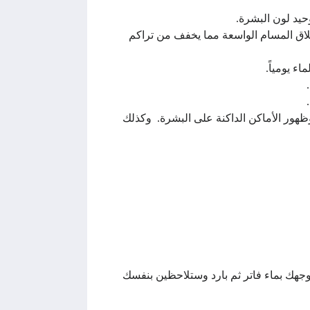
يد لون البشرة.
لاق المسام الواسعة مما يخفف من تراكم
ء يومياً.
ور الأماكن الداكنة على البشرة. وكذلك
 وامزجي معها عصير الليمون واتركيه على بشرتك 25 دقيقة ثم اغسلي وجهك بماء فاتر ثم بارد وستلاحظين بنفسك