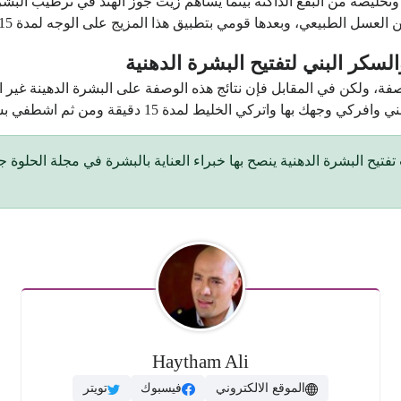
ليصه من البقع الداكنة بينما يساهم زيت جوز الهند في ترطيب البشرة
وبعدها قومي بتطبيق هذا المزيج على الوجه لمدة 15 دقيقة ثم اشطفيه بالماء الفاتر.
، ولكن في المقابل فإن نتائج هذه الوصفة على البشرة الدهينة غير ا
كي الخليط لمدة 15 دقيقة ومن ثم اشطفي بشرتك بالماء الفاتر.
 هذه المقالة افضل ٥ ماسكات تفتيح البشرة الدهنية ينصح بها خبراء العناية بالبشرة في مجلة 
Haytham Ali
الموقع الالكتروني
فيسبوك
تويتر