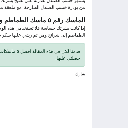
يشتهر خشب الصندل بقدرته على تفتيح بشرتك وتخ
من بودرة خشب الصندل الطازجة مع ملعقة من العسل الطبيعي، 
الماسك رقم ٥ ماسك الطماطم والسكر البني لتفتيح البشرة الدهنية
إذا كانت بشرتك حساسة فلا تستخدمي هذه الوصفة
الطماطم إلى شرائح ومن ثم رشي عليها سكر بني وافركي وجهك بها واتر
قدمنا لكي في
حصلتي عليها.
شارك