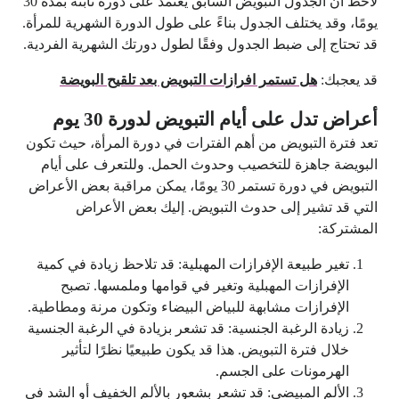
لاحظ أن الجدول التبويض السابق يعتمد على دورة ثابتة بمدة 30
يومًا، وقد يختلف الجدول بناءً على طول الدورة الشهرية للمرأة.
قد تحتاج إلى ضبط الجدول وفقًا لطول دورتك الشهرية الفردية.
قد يعجبك:
هل تستمر افرازات التبويض بعد تلقيح البويضة
أعراض تدل على أيام التبويض لدورة 30 يوم
تعد فترة التبويض من أهم الفترات في دورة المرأة، حيث تكون
البويضة جاهزة للتخصيب وحدوث الحمل. وللتعرف على أيام
التبويض في دورة تستمر 30 يومًا، يمكن مراقبة بعض الأعراض
التي قد تشير إلى حدوث التبويض. إليك بعض الأعراض
المشتركة:
تغير طبيعة الإفرازات المهبلية: قد تلاحظ زيادة في كمية
الإفرازات المهبلية وتغير في قوامها وملمسها. تصبح
الإفرازات مشابهة للبياض البيضاء وتكون مرنة ومطاطية.
زيادة الرغبة الجنسية: قد تشعر بزيادة في الرغبة الجنسية
خلال فترة التبويض. هذا قد يكون طبيعيًا نظرًا لتأثير
الهرمونات على الجسم.
الألم المبيضي: قد تشعر بشعور بالألم الخفيف أو الشد في