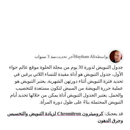
بواسطة
Haytham Ali
آخر تحديث
منذ 3 سنوات
جدول التبويض لدورة 30 يوم من مجلة الحلوة موقع عالم حواء
الأول، جدول التبويض هو أداة مفيدة للنساء اللاتي يرغبن في
تحديد فترة التبويض أثناء دورتهن الشهرية. يعتبر التبويض هو
عملية حررة البويضة من المبيض لتكون مستعدة للتخصيب
والحمل. يعتبر الجدول التبويض أداة يمكن من خلالها تحديد أيام
التبويض المحتملة بناءً على طول دورة المرأة.
قد يعجبك:
كروميترون Chromitron لزيادة التبويض والتخسيس
وحرق الدهون