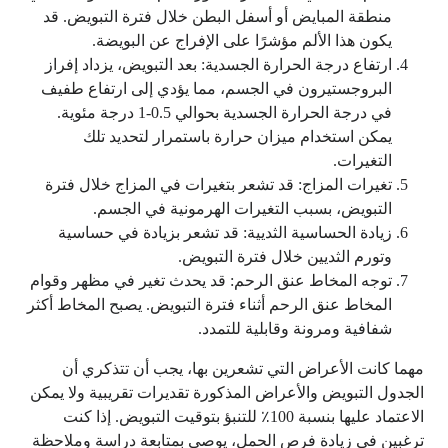
منطقة المبايض أو أسفل البطن خلال فترة التبويض. قد
يكون هذا الألم مؤشرًا على الإفراج عن البويضة.
ارتفاع درجة الحرارة الجسدية: بعد التبويض، يزداد إفراز
البروجستيرون في الجسم، مما يؤدي إلى ارتفاع طفيف
في درجة الحرارة الجسدية بحوالي 0.5-1 درجة مئوية.
يمكن استخدام ميزان حرارة باستمرار لتحديد تلك
التغيرات.
تغيرات المزاج: قد تشعر بتغيرات في المزاج خلال فترة
التبويض، بسبب التغيرات الهرمونية في الجسم.
زيادة الحساسية الثديية: قد تشعر بزيادة في حساسية
وتورم الثديين خلال فترة التبويض.
توجه المخاط عنق الرحم: قد يحدث تغير في مظهر وقوام
المخاط عنق الرحم أثناء فترة التبويض. يصبح المخاط أكثر
شفافية ومرونة وقابلية للتمدد.
مهما كانت الأعراض التي تشعرين بها، يجب أن تتذكري أن
الجدول التبويض والأعراض المذكورة تقديرات تقريبية ولا يمكن
الاعتماد عليها بنسبة 100٪ للتنبؤ بتوقيت التبويض. إذا كنت
ترغبين في زيادة فرص الحمل، يوصى بمتابعة دراسة وملاحظة