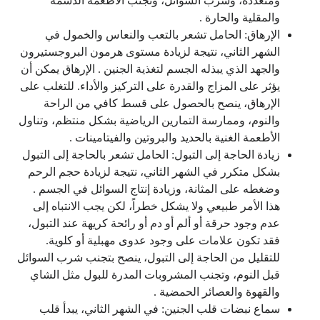
ومتعددة، وشرب السوائل، وتجنب الأطعمة الدسمة
والمقلية والحارة .
الإرهاق: الحامل تشعر بالتعب والنعاس والخمول في
الشهر الثاني، نتيجة لزيادة مستوى هرمون البروجستيرون
والجهد الذي يبذله الجسم لتغذية الجنين . الإرهاق يمكن أن
يؤثر على المزاج والقدرة على التركيز والأداء. للتغلب على
الإرهاق، ينصح بالحصول على قسط كافي من الراحة
والنوم، وممارسة التمارين الرياضية بشكل منتظم، وتناول
الأطعمة الغنية بالحديد والبروتين والفيتامينات .
زيادة الحاجة إلى التبول: الحامل تشعر بالحاجة إلى التبول
بشكل متكرر في الشهر الثاني، نتيجة لزيادة حجم الرحم
وضغطه على المثانة، وزيادة إنتاج السوائل في الجسم .
هذا الأمر طبيعي ولا يشكل خطراً، لكن يجب الانتباه إلى
عدم وجود حرقة أو ألم أو دم أو رائحة كريهة عند التبول،
فقد تكون علامات على وجود عدوى مهبلية أو كلوية.
للتقليل من الحاجة إلى التبول، ينصح بتجنب شرب السوائل
قبل النوم، وتجنب المشروبات المدرة للبول مثل الشاي
والقهوة والعصائر الحمضية .
سماع نبضات قلب الجنين: في الشهر الثاني، يبدأ قلب