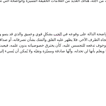
 من أجله، هُنالك العديد من العلامات الحقيقة المُميّزة والواضحة التي 
لواضحة الدالة على وقوعه في
الحب
بشكلٍ قوي وعميق والذي قد ينمو و
اتجاه الطرف الآخر، فلا يظهر عليه القلق والشك بشأن تصرفاته، أو صداقا
رغبةً وخوف تدفعه للتجسس عليه، كأن يخترق خصوصياته بدون علمه، فيعبث 
ويعلم بأنها لن تخذله، وأنّها صادقة ومميّزة ونقيّه ولا يُمكن أن يُسيء إلى