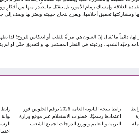
قيادة العلاقة وإمساك زمام الأمور، بل يتقبّل ما يصدر منها من أفكارٍ
 ومشاركتها تحقيق أحلامها، ويفرح لنجاح حبيبته ويعتز بها ويقف إلى جانبه
، دائماً ما يُقال إنّ العيون هي مرآةٌ للقلب أو انعكاس للروح؛ لذا ت
امه وحبّه الشديد، ورغبته في النظر المستمر لها والتحديق حتّى لو لم يتكل
ن.. رابط
رابط نتيجة الثانوية العامة 2026 برقم الجلوس فور
ة
اعتمادها رسميًا.. خطوات الاستعلام عبر موقع وزارة
بوابة 
ملة
التربية والتعليم وتوزيع الدرجات لجميع الشعب
الرسم
اعتماد