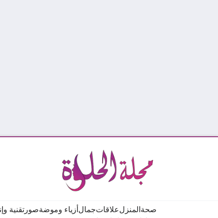
صحة
المنزل
علاقات
جمال
أزياء وموضة
صور
تقنية وإ