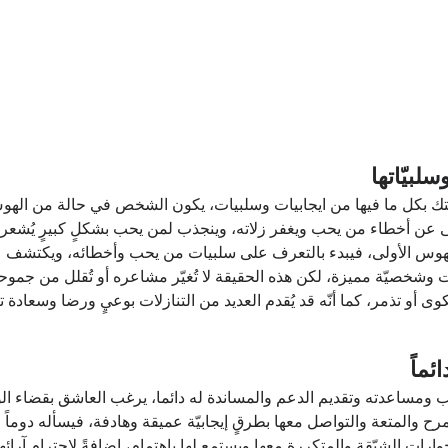
لبيّاتها
 بكل ما فيها من ايجابيات وسلبيات، يكون الشخص في حالة من الهوس 
ى عن أخطاء من يحب ويغفر زلاته، وينجذب لمن يحب بشكلٍ كبيرٍ يُشعر
وس الأولى، فيبدء بالتعرف على سلبيات من يحب وأخطائه، ويكتشف عيوب
بيات وشخصيّة مميزة، لكن هذه الحقيقة لا تُغيّر مشاعره أو تُقلل من جمو
و تذمر، كما أنّه قد يُقدم العديد من التنازلات بوعيٍ ورضا وسعادة ت
ئماً
ب ومساعدته وتقديم الدعم والمساندة له دائما، يرغب العاشق بقضاء 
رح والمتعة والتواصل معها بطرقٍ إيجابيّة عميقة وهادفة، فيسأله دوماً
ات الشيّقة والمتكررة معها ويستمع لها باهتمامٍ، إضافةً لاحترام آرائها