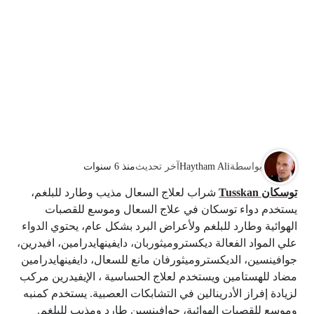
بواسطة
Haytham Ali
آخر تحديث
منذ 6 سنوات
توسكان Tusskan
شراب لعلاج السعال مذيب وطارد للبلغم،
يستخدم دواء توسكان في علاج السعال وموسع للقصبات
الهوائية وطارد للبلغم ولأعراض البرد بشكل عام، يحتوي الدواء
علي المواد الفعالة ديكستروميثوربان، دايفينهايدرامين، افيدرين،
جوافينسين، الديكستروميثورفان مانع للسعال، دايفينهايدرامين
مضاد للهستامين ويستخدم لعلاج الحساسية ، الإيفيدرين مركب
لزيادة إفراز الأدرينالين في التشابكات العصبية. يستخدم كمنبه
وموسع للقصبات الهوائية، جوافينسين طارد ومذيب للبلغم.