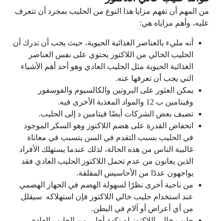
من المهم أن تفهم مزايا هذا النوع من الحليب بمجرد أن تتعرف
عليه، وأهم مزاياه هي:
أنه مليء بالعناصر الغذائية الحيوية، حيث يجب أن تدرك أن
الحليب الخالي من اللاكتوز يحتوي على نفس العناصر
الغذائية الحيوية مثل الحليب العادي وهو أحد أهم الأشياء
التي يجب أن تعرفها عنه.
يمكن العثور على البروتين والكالسيوم والفوسفور
وفيتامين ب 12 والمواد المغذية الأخرى فيه.
تضيف بعض الشركات أيضًا فيتامين د إلى الحليب.
انخفاض القدرة على هضم اللاكتوز وهو السكر الموجود
في الحليب بسبب التقدم في السن يتسبب في معاناة
غالبية الناس من هذه الحالة، لذلك عندما يستهلك الأفراد
الذين يعانون من عدم تحمل اللاكتوز الحليب العادي فقد
يواجهون عددًا من الأحاسيس المقلقة.
من ناحية أخرى نظرًا لسهولة الهضم في الجهاز الهضمي
عند استخدام حليب خالي اللاكتوز فإن استهلاكه سيقلل
من أي أعراض أو آلام في البطن.
حليب خالي اللاكتوز له نكهة أحلى من الحليب العادي،