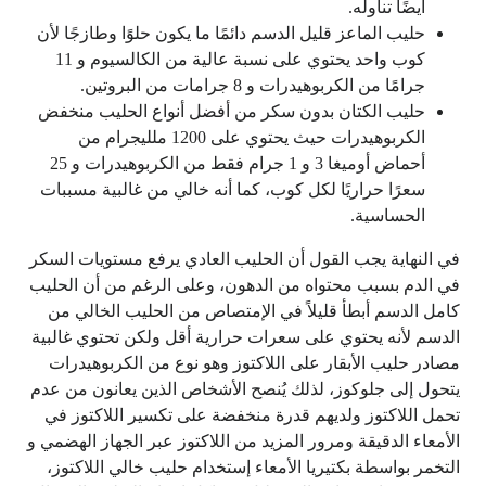
أيضًا تناوله.
حليب الماعز قليل الدسم دائمًا ما يكون حلوًا وطازجًا لأن
كوب واحد يحتوي على نسبة عالية من الكالسيوم و 11
جرامًا من الكربوهيدرات و 8 جرامات من البروتين.
حليب الكتان بدون سكر من أفضل أنواع الحليب منخفض
الكربوهيدرات حيث يحتوي على 1200 ملليجرام من
أحماض أوميغا 3 و 1 جرام فقط من الكربوهيدرات و 25
سعرًا حراريًا لكل كوب، كما أنه خالي من غالبية مسببات
الحساسية.
في النهاية يجب القول أن الحليب العادي يرفع مستويات السكر
في الدم بسبب محتواه من الدهون، وعلى الرغم من أن الحليب
كامل الدسم أبطأ قليلاً في الإمتصاص من الحليب الخالي من
الدسم لأنه يحتوي على سعرات حرارية أقل ولكن تحتوي غالبية
مصادر حليب الأبقار على اللاكتوز وهو نوع من الكربوهيدرات
يتحول إلى جلوكوز، لذلك يُنصح الأشخاص الذين يعانون من عدم
تحمل اللاكتوز ولديهم قدرة منخفضة على تكسير اللاكتوز في
الأمعاء الدقيقة ومرور المزيد من اللاكتوز عبر الجهاز الهضمي و
التخمر بواسطة بكتيريا الأمعاء إستخدام حليب خالي اللاكتوز،