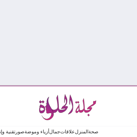
صحة
المنزل
علاقات
جمال
أزياء وموضة
صور
تقنية وإ