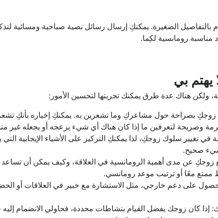
م بالتفاصيل الصغيرة. يمكنكِ إرسال رسائل نصية صباحية ومسائية لتذكير
مناسبة رومانسية لكِما.
 يهتم بي
 ولكن هناك عدة طرق يمكنك تجربتها لتحسين الأمور:
وجكِ بصراحة حول مشاعركِ وما تشعرين به. يمكنكِ إخباره بأنكِ تشعرين
رمة وصريحة لتعرفين ما إذا كان هناك أي شيء يزعجه أو يجعله غير مت
 في تغيير سلوك زوجكِ، لذا يمكنكِ التركيز على الأشياء الإيجابية التي 
بشيء صحيح.
 زوجكِ عن مدى أهمية الرومانسية في العلاقة، وكيف يمكن أن تساعد عل
 ممتع معًا أو ترتيب موعد رومانسي.
حصول على دعم خارجي، مثل الاستشارة مع خبير في العلاقات أو الحض
 إذا كان زوجك يفضل القيام بنشاطات محددة، فحاولي الانضمام إليه 