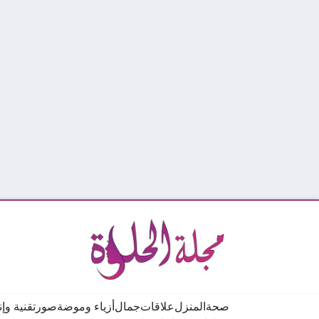
صحة
المنزل
علاقات
جمال
أزياء وموضة
صور
تقنية وإ