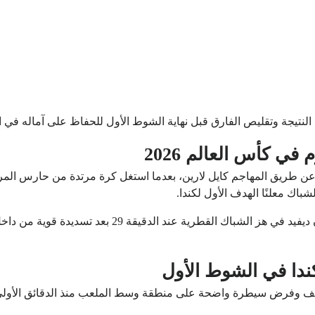
نتيجة وتقليص الفارق قبل نهاية الشوط الأول للحفاظ على آماله في الخ
في كأس العالم 2026
فتتح المنتخب الكندي التسجيل في الدقيقة 16 عن طريق المهاجم كايل لارين، بعدما استغل كرة م
باك معلنًا الهدف الأول لكندا.
ولم يتأخر الهدف الثاني كثيرًا، حيث نجح جوناثان ديفيد 
ندا في الشوط الأول
كثف وفرض سيطرة واضحة على منطقة وسط الملعب منذ الدقائق الأولى