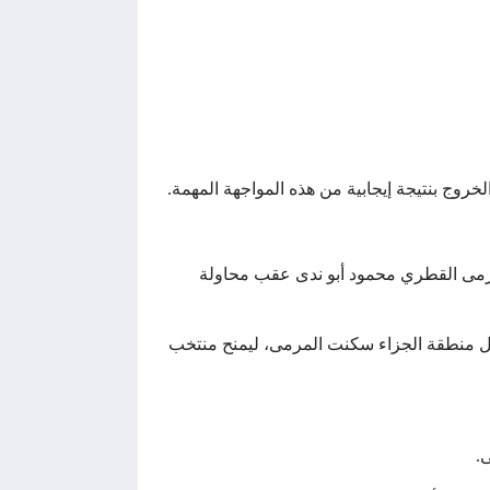
روج بنتيجة إيجابية من هذه المواجهة المهمة.
رتدة من حارس المرمى القطري محمود أبو ندى عقب محاولة
في هز الشباك القطرية عند الدقيقة 29 بعد تسديدة قوية من داخل منطقة الجزاء سكنت المرمى، ليمنح منتخب
.