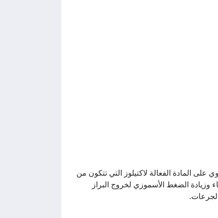
ول دواء لاكتيلوز lactulose لعلاج الامساك، حيث انه يحتوي على المادة الفعالة لاكتيلوز التي تتكون من
عاء وزيادة الضغط الأسموزي لخروج البراز
الجرعات.