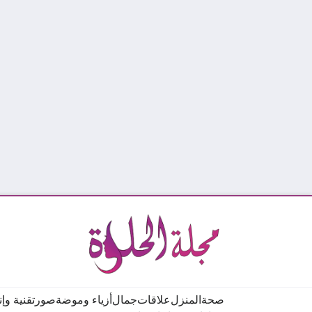
صحة
المنزل
علاقات
جمال
أزياء وموضة
صور
تقنية وإ