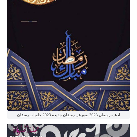
ادعية رمضان 2023 صورعن رمضان جديدة 2023 خلفيات رمضان