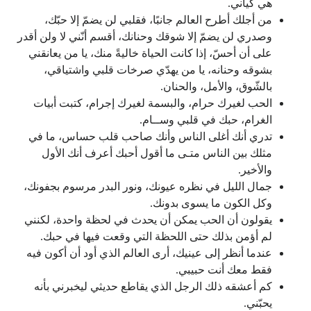
هي كياني.
من أجلك أطرح العالم جانبًا، فقلبي لن يضمّ إلا حبّك،
وصدري لن يضمّ إلا شوقك وحنانك، أقسم أنّني لا ولن أقدر
على أن أحسّ، إذا كانت الحياة خاليةً منك، يا من يعانقني
بشوقه وحنانه، يا من يهدّي صرخات قلبي واشتياقي،
بالشّوق، والأمل، والحنان.
الحب لغيرك حرام، والبسمة لغيرك إجرام، كتبت أبيات
الغرام، حبك في قلبي وســام.
تدري أنك أغلى الناس وأنك صاحب قلب حساس، ما في
مثلك بين الناس متـى ما أقول أحبك أعرف أنك الأول
والأخير.
جمال الليل في نظره عيونك، ونور البدر مرسوم بجفونك،
وكل الكون ما يسوى بدونك.
يقولون أن الحب يمكن أن يحدث في لحظة واحدة، لكنني
لم أؤمن بذلك حتى اللحظة التي وقعت فيها في حبك.
عندما أنظر إلى عينيك، أرى العالم الذي أود أن أكون فيه
فقط معك أنت حبيبي.
كم أعشقه ذلك الرجل الذي يقاطع حديثي ليخبرني بأنه
يحبّني.