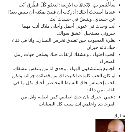
سَأخْتَصِر بكِ الإتّجَاهَآت الأربَعَة؛ لِتغدُو كُلّ الطّرق أنْت.
عندما أصبحتُ أحبُك؛ أدركت أن قلبيّ يمكنه أن ينبض بعيدًا
عن جسدي، وينبضُ في جسدك أنتَ.
أنت وحدك في عيوني أجمل وأحلى ملاك أنت مهما
خيروني مستحيل أعشق سواك.
نظرة المحبوب حين تصدق تخرس اللسان.. وانا في فناء
حبك تائه حيران.
الحب احتواء.. وعشقك ارتقاء.. حبك يضاهي حبات رمل
الصحراء.
الجميع يستنشقون الهواء.. وحدي انا من يتنفس عشقك.
لو كان الحب كلمات لكتبت لك من قصائده جرائد، ولكن
الحب إحساس فلك البسيط المختصر، أحبك بكل ما في
القلب من دقات.
دعيني اخبرك بان حبك اصابني كمن اصابه وابل من
الفرحات, واعلمي انك سبب كل الصبابات.
شارك