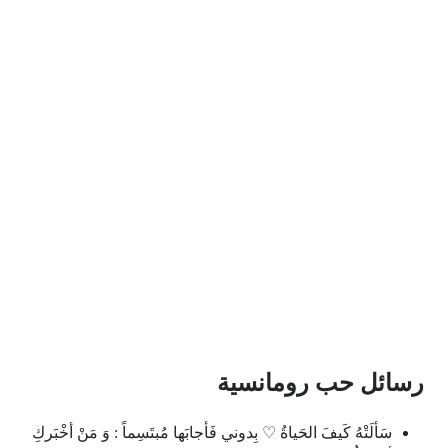
رسائل حب رومانسية
سَألَتْهُ كَيفَ الحَياةُ ♡ بِدوني فَأجابَها مُبتَسِماً : وَ مَنْ أخْبَركِ