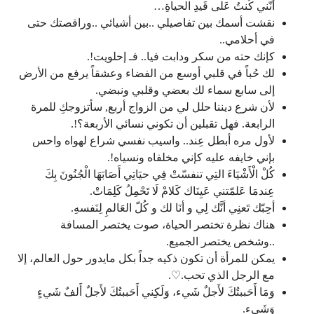
أنّني كُنتُ عَلى قَيدِ الحياةِ…
نقشت أسمك بين تفاصيلي ..بين أشيائي ..وراقصتك حتى
في أحلامي..
كإنك حته من سكر ودابت فيا.. فـ إحلويت!.
لك حُباً في قلبي أوسع من الفضاء وعشقاً يرفع من الأرض
إلى سابع سماء لك بعضي وقلبي ونبضي.
لأن شرع ديننا حلل لي من الزواج أربع, سأتزوجكِ للمرة
الرابعة. فهل تقبلين أن تكوني نسائي الأربعة؟!.
لأول مره أبطل عِند.. واسيب نفسي شراع لهواه واحس
بإني خايفه عليه كإني مخلفاه ونسياه!.
كُلْ الْأَشْيَاءَ التِي تنفسّتْ فِي حيَاتِي أَصَابَهَا الْجُنُونَ بِكَ
عِندمَا عَلمّتني عَيِنَاك كَلامْ لَا تَحْمِلُ كَلِمَاتْ.
أحِبّك تَعنِي أنَّك لِي و أنَا لك و كُلّ العَالمِ لِنَفسهِ.
هناك نظرة تختصر الحياة، صوت يختصر المسافة
..وشخص يختصر الجميع.
يمكن للمرأة أن تكون ذكيه جداً بكل مايدور حول العالم، إلا
مع الرجل الذي تحب.♡.
وَمَا أَحَببتُكَ لأَجلٌ شَيء، وَلَكِني أَحَببتُكَ لأَجلٌ أَلفٌ شَيءٍ
وَشَيء.