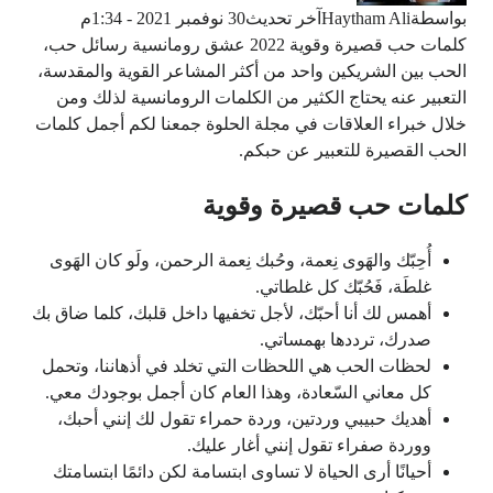
بواسطة
Haytham Ali
آخر تحديث
30 نوفمبر 2021 - 1:34م
كلمات حب قصيرة وقوية 2022 عشق رومانسية رسائل حب،
الحب بين الشريكين واحد من أكثر المشاعر القوية والمقدسة،
التعبير عنه يحتاج الكثير من الكلمات الرومانسية لذلك ومن
خلال خبراء العلاقات في مجلة الحلوة جمعنا لكم أجمل كلمات
الحب القصيرة للتعبير عن حبكم.
كلمات حب قصيرة وقوية
أُحِبّك والهَوى نِعمة، وحُبك نِعمة الرحمن، ولَو كان الهَوى
غلطَة، فَحُبّك كل غلطاتي.
أهمس لك أنا أحبّك، لأجل تخفيها داخل قلبك، كلما ضاق بك
صدرك، ترددها بهمساتي.
لحظات الحب هي اللحظات التي تخلد في أذهاننا، وتحمل
كل معاني السّعادة، وهذا العام كان أجمل بوجودك معي.
أهديك حبيبي وردتين، وردة حمراء تقول لك إنني أحبك،
ووردة صفراء تقول إنني أغار عليك.
أحيانًا أرى الحياة لا تساوى ابتسامة لكن دائمًا ابتسامتك