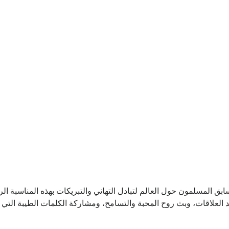
تراب شهر رمضان المبارك لعام 2026، يتسابق المسلمون حول العالم لتبادل التهاني والتبريكات 
د العلاقات، وبث روح المحبة والتسامح، ومشاركة الكلمات الطيبة التي 