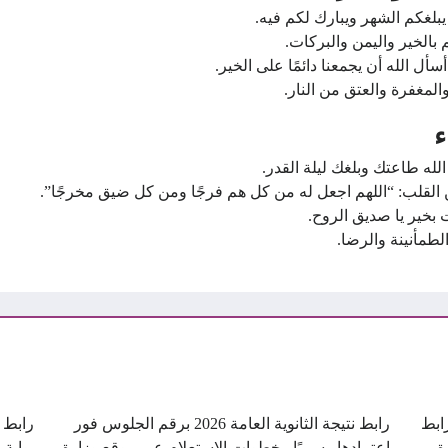
يبلغكم الشهر ويبارك لكم فيه.
م بالخير واليمن والبركات.
أل الله أن يجمعنا دائمًا على الخير.
المغفرة والعتق من النار.
له طاعتك وبلغك ليلة القدر.
القلب: “اللهم اجعل له من كل هم فرجًا ومن كل ضيق مخرجًا”.
بخير يا صديق الروح.
طمأنينة والرضا.
ن.. رابط
رابط نتيجة الثانوية العامة 2026 برقم الجلوس فور
ة
اعتمادها رسميًا.. خطوات الاستعلام عبر موقع وزارة
بوابة 