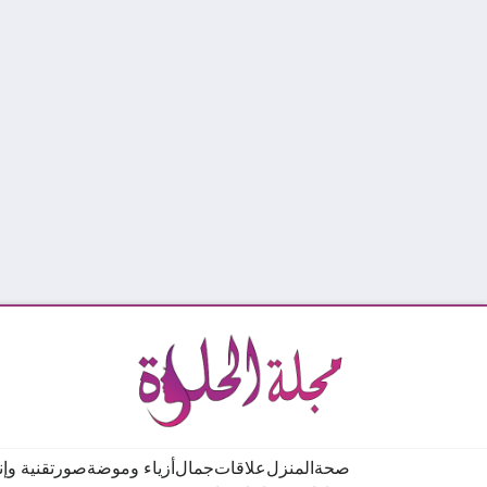
صحة
المنزل
علاقات
جمال
أزياء وموضة
صور
تقنية وإ