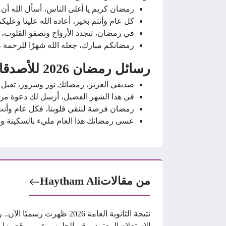
رمضان كريم يا أغلى الناس، أسأل الله أن 
كل عام وأنتم بخير، أعاده الله علينا وعليك
في رمضان، تتجدد الأرواح وتصفو القلوب، أس
رمضانكم مبارك، جعله الله شهرًا للرحمة و
رسائل رمضان 2026 للأصدقاء
صديقي العزيز، رمضانك نور وسرور، تقبل ال
في هذا الشهر الفضيل، أرسل لك دعوة من 
رمضان فرصة لننقي قلوبنا، فكل عام وأنت 
عسى رمضانك هذا العام مليء بالسكينة وال
من مقالات
Haytham Ali
نتيجة الثانوية العامة 2026 ظهرت رسميًا الآ
الاستعلام المعتمد برقم الجلوس عبر موقع وزار