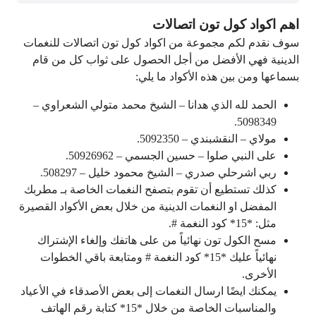
اهم اكواد كول تون اتصالات
سوف نقدم لكم مجموعة من اكواد كول تون اتصالات للنغمات
الدينية فهي الأفضل من أجل الحصول على ثواب كل من قام
بسماعها ومن بين هذه الأكواد ما يلي:
الحمد لله الذي هدانا – الشيخ محمد متولي الشعراوي –
5098349.
مولاي – النقشبندي – 5092350.
على النبي صلوا – حسين الجسمي – 50926962.
ربي اشرحلي صدري – الشيخ محمود خليل – 508297.
كذلك تستطيع أن تقوم بتصفح النغمات الخاصة بـ مطربك
المفضل او النغمات الدينية من خلال بعض الأكواد القصيرة
مثل: *15* كود النغمة #.
مسح الكول تون نهائياً من على هاتفك وإلغاء الإشتراك
نهائياً عليك *15* كود النغمة # ومتابعة باقي الخطوات
الأخرى.
يمكنك ايضًا ارسال النغمات إلى بعض الأصدقاء في الأعياد
والمناسبات الخاصة من خلال *15* كتابة رقم الهاتف