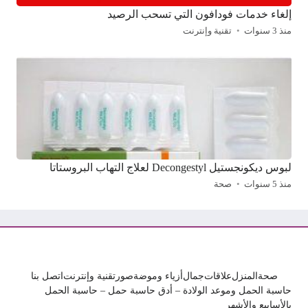
إلغاء خدمات فودافون التي تسحب الرصيد
منذ 3 سنوات
تقنية وإنترنت
لبوس ديكونجستيل Decongestyl لعلاج التهاب البروستاتا
منذ 5 سنوات
صحة
صحة
المنزل
علاقات
جمال
أزياء وموضة
صور
تقنية وإنترنت
اتصل بنا
حاسبة الحمل وموعد الولادة – أدق حاسبة حمل – حاسبة الحمل
بالأسابيع والأشهر