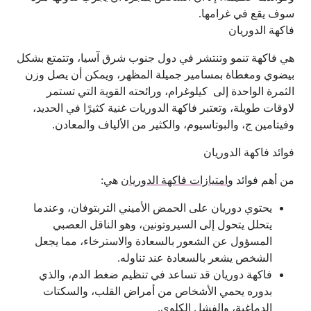
سوف يقع في غرامها.
فاكهة الدوريان
هي فاكهة تنمو وتنتشر في دول جنوب شرق آسيا، وتتمتع بشكل
بيضوي ومغطاة بمسامير جميلة المظهر، ويمكن أن يصل وزن
الثمرة الواحدة إلى كيلوغرام، ورائحته القوية التي تستمر
لاوقات طويلة، وتعتبر فاكهة الدوريات غنية كثيرًا في الحديد،
وفيتامين ج، والبوتاسيوم، والكثير من الألياف والمعادن.
فوائد فاكهة الدوريان
من أهم فوائد و
امتيازات فاكهة الدوريان
هي:
يحتوي دوريان على الحمض الأميني التربتوفان، وعندما
يتحلل يتحول إلى السيروتونين، وهو الناقل العصبي
المسؤول عن الشعور بالسعادة والاسترخاء، مما يجعل
الشخص يشعر بالسعادة عند تناوله.
فاكهة دوريان قد تساعد في تنظيم ضغط الدم، والذي
بدوره يحمي الأشخاص من أمراض القلب، والسكتات
الدماغية، والفشل الكلوي.