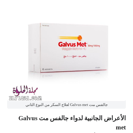
جالفس مت Galvus met لعلاج السكر من النوع الثاني
الأعراض الجانبية لدواء جالفس مت Galvus
met