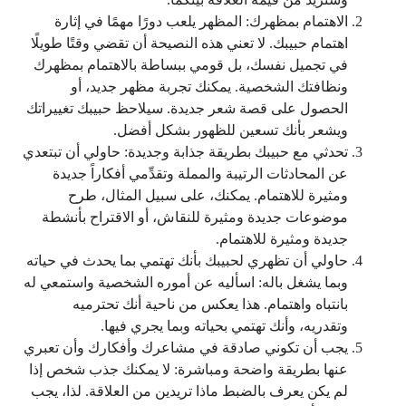
الاهتمام بمظهرك: المظهر يلعب دورًا مهمًا في إثارة
اهتمام حبيبك. لا تعني هذه النصيحة أن تقضي وقتًا طويلًا
في تجميل نفسك، بل قومي ببساطة بالاهتمام بمظهرك
ونظافتك الشخصية. يمكنك تجربة مظهر جديد، أو
الحصول على قصة شعر جديدة. سيلاحظ حبيبك تغييراتك
ويشعر بأنك تسعين للظهور بشكل أفضل.
تحدثي مع حبيبك بطريقة جذابة وجديدة: حاولي أن تبتعدي
عن المحادثات الرتيبة والمملة وتقدِّمي أفكاراً جديدة
ومثيرة للاهتمام. يمكنك، على سبيل المثال، طرح
موضوعات جديدة ومثيرة للنقاش، أو الاقتراح بأنشطة
جديدة ومثيرة للاهتمام.
حاولي أن تظهري لحبيبك بأنك تهتمي بما يحدث في حياته
وبما يشغل باله: اسأليه عن أموره الشخصية واستمعي له
بانتباه واهتمام. هذا يعكس من ناحية أنك تحترميه
وتقدريه، وأنك تهتمي بحياته وبما يجري فيها.
يجب أن تكوني صادقة في مشاعرك وأفكارك وأن تعبري
عنها بطريقة واضحة ومباشرة: لا يمكنك جذب شخص إذا
لم يكن يعرف بالضبط ماذا تريدين من العلاقة. لذا، يجب