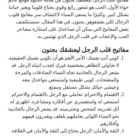
حواء الأول، الحب هو شعور رائع وقوي يجتاح قلوبنا ويغير حياتنا
بشكل كبير. وكثيرًا ما يسعى النساء لاكتشاف سر مفاتيح قلوب
الرجال لكي يعشقوهن بجنون. في هذا المقال، سنستكشف
بعض المفاتيح التي يمكن أن تساعدكِ على استثارة مشاعر
الحب والإعجاب في قلب الرجل الذي تهتمين به.
مفاتيح قلب الرجل ليعشقك بجنون
كوني أنتِ نفسك: الأمر الأهم هو أن تكوني نفسكِ الحقيقية.
لا تحاولي التظاهر بشخصية غيركِ لجذب انتباه الرجل. قد
يشعر الرجال بالجاذبية تجاه النساء الصادقات والمرحة
والمتفتحات. كوني طبيعية واستمتعي بتواجدكِ معه
وعيشي حياتكِ بشكل مستقل وممتع.
الاهتمام والاحترام: تعاملي مع الرجل بالاهتمام والاحترام.
استمعي له واستفسري عن أفكاره ومشاعره. اظهري له
أنكِ تقدرينه كشخص وتحترمينه. قد يشعر الرجال بالجاذبية
نحو النساء اللواتي يعاملنهم بلطف ويقدرون قيمهم
وأفكارهم.
الثقة والأمان: الرجل يحتاج إلى الثقة والأمان في العلاقة.