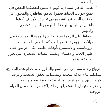
والتفاهم.
تقديم الدعم المتبادل: كونوا داعمين لبعضكما البعض في
جميع جوانب الحياة. قدموا الدعم العاطفي والمعنوي في
الأوقات الصعبة والتشجيع في تحقيق الأهداف. كونوا
داعمين وملهمين لبعضكما البعض للنمو الشخصي
والمهني.
الحفاظ على الرومانسية: لا تنسوا أهمية الرومانسية في
حياتكما الزوجية. قدموا لبعضكما البعض المفاجآت
الرومانسية والاستمتاع بأوقات خاصة معًا. احرصوا على
إظهار الحب والاهتمام وتقديم اللفتات الصغيرة التي تعزز
العاطفة بينكما.
الزواج رحلة مستمرة من النمو والتطور. باستخدام هذه النصائح،
يمكنكما بناء علاقة سعيدة ومستدامة تحقق السعادة والرضا.
كونوا صبورين وملتزمين ببناء علاقة قوية وتعاملوا بحب
واحترام متبادل. استمتعوا بالرحلة واكتشفوا معًا جمال الحياة
الزوجية.
شارك