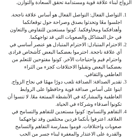
الزواج لبناء علاقة قوية ومستدامة تحقق السعادة والتوازن.
التواصل الفعال: التواصل الفعال هو أساس علاقة ناجحة.
اجلسوا معًا وتحدثوا بصدق وصراحة حول توقعاتكما
وأهدافكما ومخاوفكما. كونوا مستعدين للتفاوض والتعاون
في حل المشاكل والصعوبات التي قد تواجهكما.
الاحترام المتبادل: الاحترام المتبادل هو عنصر أساسي في
أي علاقة ناجحة. احترموا بعضكما البعض كأشخاص فرادى
واحترام قيم واحتياجات الآخر. كونوا مفتوحين للتعلم من
بعضكما البعض وتقبلوا الاختلافات كجزء من الثراء
العاطفي والثقافي.
تقدير الصداقة: الصداقة تلعب دورًا مهمًا في نجاح الزواج.
ابنوا على أساس صداقة قوية وحافظوا على الروابط
العاطفية والمشاركة في الأنشطة الممتعة معًا. لا تنسوا أن
تكونوا أصدقاء وشركاء في الحياة.
التفاهم والتسامح: كونوا مستعدين للتفاهم والتسامح في
العلاقة. اعترفوا بأنكما فردين مختلفين وقد تواجهكما
صعوبات واختلافات. قوموا بممارسة التفاهم والتسامح
والقدرة على الاعتذار والمغفرة لبناء جسر من الحب