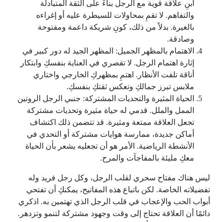
ابنِ علاقة قوية مع الرجل بناءً على الثقة المتبادلة
والتفاهم. لا تقمِ بمحاولات للسيطرة عليه أو إغراءه
بالغيرة. بدلاً من ذلك، كونِ شريكة داعمة ومفتوحة
وصادقة.
الاهتمام بالمظهر الجميل: المظهر الجيد له دور كبير في
إثارة اهتمام الرجل. لا تقصري في العناية بنفسكِ وابتكار
أناقة تلفت الأنظار. اهتمِ بمظهركِ الخارجي واختاري
ملابس تبرز جمالكِ وتعكس ثقتكِ بنفسكِ.
الحياة المثيرة والتحديات المشتركة: جنبي الرجل الروتين
الممل والملل. قدمي له حياة مثيرة وتحديات مشتركة
تجعل العلاقة ممتعة ومثيرة. قد تتضمن ذلك اكتشاف
أماكن جديدة، ممارسة هوايات مشتركة أو التحدي في
الأنشطة الرياضية. الأمر هو أن تجعليه يشعر بأن الحياة
معكِ مليئة بالمفاجآت والمرح.
ليس هناك مفتاح سحري لقلب الرجل، وكل رجل فريد وله
تفضيلاته الخاصة. لكن باتباع هذه المفاتيح، يمكنكِ أن تفتحي
أبواب الحب والإعجاب في قلب الرجل الذي تهتمين به. اذكري
دائمًا أن العلاقة تحتاج إلى وقت وجهود مشتركة لتنمو وتزدهر.