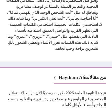
والتواصل الشخصي. بالإضافة إلى ذلك، استخدمي الصفات
المحببة والتعابير المليئة بالمشاعر لوصف مشاعركِ
وتجاهكِ له مثل “أنت الشخص الوحيد الذي يفهمني تمامًا”،
“أنا أحتاجك بجانبي”، “أنت تعني الكثير لي” وما شابه ذلك.
استخدمي الكلمات الحميمة: استخدمي الكلمات الحميمة
التي تظهر القرب والتواصل العميق. استدعيه بأسماء
الدلالة التي يفضلها مثل “حبيبي”، “عزيزي”، “عمري” وما
شابه ذلك. هذه الكلمات تعزز الانتماء وتعطي الشعور بأنكِ
تشعرين براحة وحب تجاهه.
من مقالات
Haytham Ali
نتيجة الثانوية العامة 2026 ظهرت رسميًا الآن.. رابط الاستعلام
المعتمد برقم الجلوس عبر موقع وزارة التربية والتعليم ونسب
النجاح وأسماء الأوائل كاملة