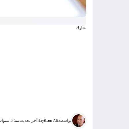
شارك
بواسطة
Haytham Ali
آخر تحديث
منذ 3 سنوات