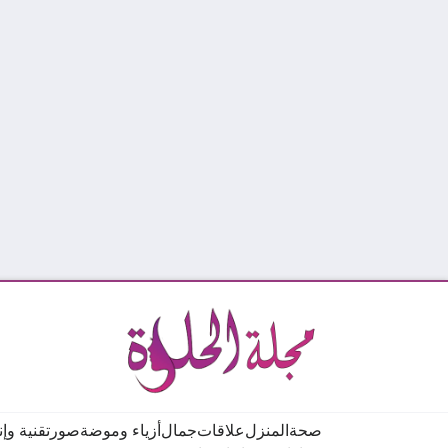
صحة
المنزل
علاقات
جمال
أزياء وموضة
صور
تقنية وإ