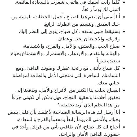
كلما رأيت اسمك في هاتفي، شعرت بالسعادة الفائضة.
أتمنى لك يوماً رائعاً.
أنا أتمنى أن ينعم هذا الصباح بأجمل اللحظات، بلمسة من
حبك العميق، وبنسيم من عطرك الرائع.
يستيقظ قلبي بشغف كل صباح، يتوق إلى النظر إليك
وقربك، والاحتضان بحب وعطف.
صباح الحب، والعشق، والأمل، والفرح، والابتسامة،
والهناء، والتقدم، والازدهار، والاستمرار، والاستمتاع بحياة
سعيدة سوياً.
كل صباح يأتيني مع رائحة عطرك وصوتك الدافئ، ومع
ابتسامتك الساحرة التي تمنحني الأمل والطاقة لمواصلة
حياتي معك.
الصباح يجلب لنا الكثير من الأفراح والأمل، ويدفعنا إلى
تحقيق أحلامنا وتحقيق النجاح، فهل يمكن أن تكوني جزءاً
من هذا الحلم الذي أريد تحقيقه؟
أنا أرسل لك هذه الرسالة الصباحية لأعلمك بأن قلبي ينبض
بحبك، ولأتمنى لك يوماً رائعاً ومفعماً بالفرح والسعادة.
أحتاج لك كل صباح، لأن طاقتي تأتي من قربك، وأجد في
حضورك الدافئ الأمان والراحة.