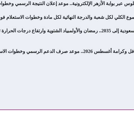
فيفا يدرس تأجيل كأس العالم 2034 في السعودية إلى 2035.. رمضان والأولمبياد الشتوي
 وخطوات الاستعلام وأماكن الحصول على المعاش