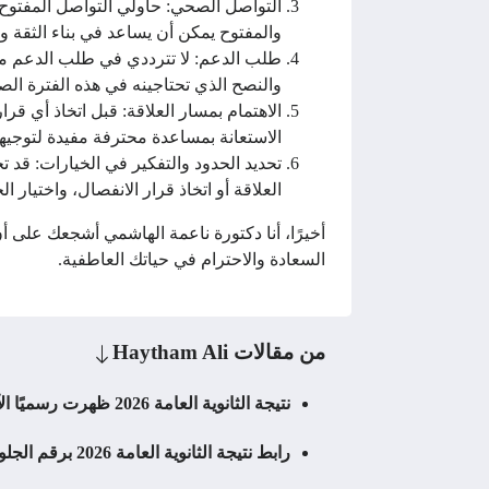
التواصل الصحي: حاولي التواصل المفتوح
والمفتوح يمكن أن يساعد في بناء الثقة وت
طلب الدعم: لا تترددي في طلب الدعم من 
والنصح الذي تحتاجينه في هذه الفترة الص
الاهتمام بمسار العلاقة: قبل اتخاذ أي قر
الاستعانة بمساعدة محترفة مفيدة لتوجيهك
تحديد الحدود والتفكير في الخيارات: قد 
العلاقة أو اتخاذ قرار الانفصال، واختيار 
أخيرًا، أنا دكتورة ناعمة الهاشمي أشجعك على أن
السعادة والاحترام في حياتك العاطفية.
من مقالات
Haytham Ali
نتيجة الثانوية العامة 2026 ظهرت رسميًا الآن.. رابط الاستعلام المعتمد برقم الجلوس عبر موقع وزارة التربية والتعليم ونسب النجاح وأسماء الأوائل كاملة
رابط نتيجة الثانوية العامة 2026 برقم الجلوس فور اعتمادها رسميًا.. خطوات الاستعلام عبر موقع وزارة التربية والتعليم وتوزيع الدرجات لجميع الشعب