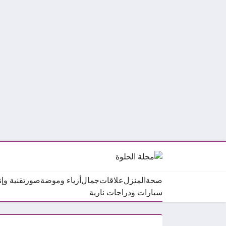
صحة
المنزل
علاقات
جمال
أزياء وموضة
صور
تقنية وإ
سيارات ودراجات نارية