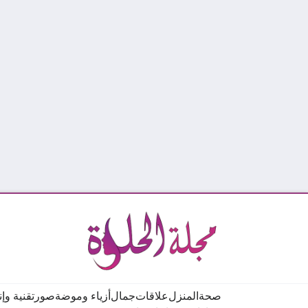
صحة
المنزل
علاقات
جمال
أزياء وموضة
صور
تقنية وإ