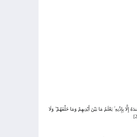
َّا بِإِذْنِهِ ۚ يَعْلَمُ مَا بَيْنَ أَيْدِيهِمْ وَمَا خَلْفَهُمْ ۖ وَلَا