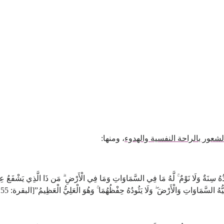
لشعور بالراحة النفسية والهدوء
، ومنها:
ُذُهُ سِنَةٌ وَلَا نَوْمٌ ۚ لَّهُ مَا فِي السَّمَاوَاتِ وَمَا فِي الْأَرْضِ ۗ مَن ذَا الَّذِي يَشْفَعُ عِندَهُ إِل
هُ السَّمَاوَاتِ وَالْأَرْضَ ۖ وَلَا يَئُودُهُ حِفْظُهُمَا ۚ وَهُوَ الْعَلِيُّ الْعَظِيمُ”[البقرة: 255]