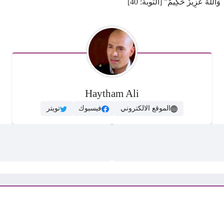
ا ۗ وَاللَّهُ عَزِيزٌ حَكِيمٌ” [التوبة: 40]
Haytham Ali
الموقع الالكتروني
فيسبوك
تويتر