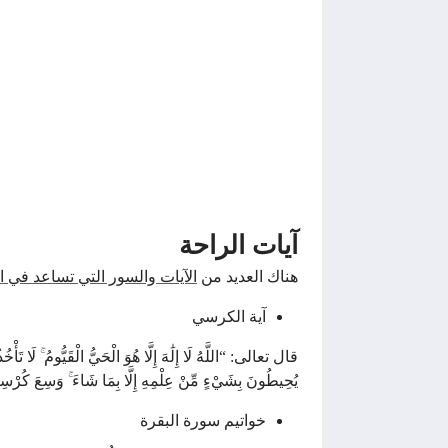
آيات الراحة
هناك العديد من
الآيات والسور التي تساعد في ا
آية الكرسي
قال تعالى: “اللَّهُ لَا إِلَٰهَ إِلَّا هُوَ الْحَيُّ الْقَيُّومُ ۚ لَا تَأْخ
يُحِيطُونَ بِشَيْءٍ مِّنْ عِلْمِهِ إِلَّا بِمَا شَاءَ ۚ وَسِعَ كُرْسِيُّ
خواتيم سورة البقرة