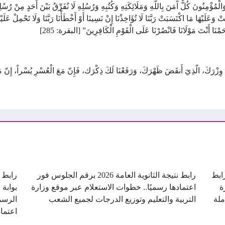
ْمِنُونَ كُلٌّ آَمَنَ بِاللَّهِ وَمَلَائِكَتِهِ وَكُتُبِهِ وَرُسُلِهِ لَا نُفَرِّقُ بَيْنَ أَحَدٍ مِنْ رُسُلِهِ
وَعَلَيْهَا مَا اكْتَسَبَتْ رَبَّنَا لَا تُؤَاخِذْنَا إِنْ نَسِينَا أَوْ أَخْطَأْنَا رَبَّنَا وَلَا تَحْمِلْ عَلَيْن
ْحَمْنَا أَنْتَ مَوْلَانَا فَانْصُرْنَا عَلَى الْقَوْمِ الْكَافِرِينَ” [البقرة: 285]
رَكَ، الّذِيَ أَنقَضَ ظَهْرَكَ، وَرَفَعْنَا لَكَ ذِكْرَك، فَإِنّ مَعَ الْعُسْرِ يُسْراً، إِنّ مَعَ
ن.. رابط
رابط نتيجة الثانوية العامة 2026 برقم الجلوس فور
ة
اعتمادها رسميًا.. خطوات الاستعلام عبر موقع وزارة
بوابة 
ملة
التربية والتعليم وتوزيع الدرجات لجميع الشعب
الرسم
اعتماد