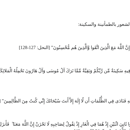
شعور بالطمأنينة والسكينة:
 اللَّهَ مَعَ الَّذِينَ اتَّقَوا وَّالَّذِينَ هُم مُّحْسِنُونَ” [النحل: 127-128]
ُوتُ فِيهِ سَكِينَةٌ مِّن رَّبِّكُمْ وَبَقِيَّةٌ مِّمَّا تَرَكَ آلُ مُوسَى وَآلُ هَارُونَ تَحْمِلُهُ الْمَلائِ
ْهِ فَنَادَى فِي الظُّلُمَاتِ أَن لّا إِلَهَ إِلاَّ أَنتَ سُبْحَانَكَ إِنِّي كُنتُ مِنَ الظَّالِمِينَ” [ا
 ثَانِيَ اثْنَيْنِ إِذْ هُمَا فِي الْغَارِ إِذْ يَقُولُ لِصَاحِبِهِ لَا تَحْزَنْ إِنَّ اللَّهَ مَعَنَا ۖ فَأَنزَلَ ا