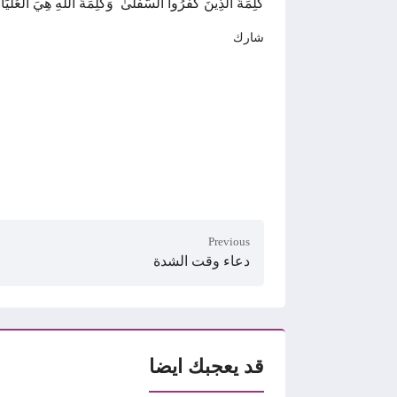
كَلِمَةَ الَّذِينَ كَفَرُوا السُّفْلَىٰ ۗ وَكَلِمَةُ اللَّهِ هِيَ الْعُلْيَ
شارك
Previous
دعاء وقت الشدة
قد يعجبك ايضا