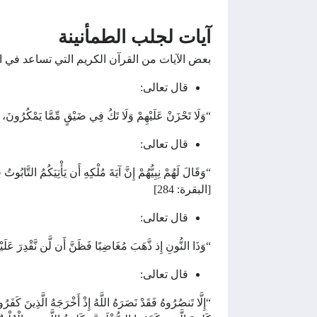
آيات لجلب الطمأنينة
بعض الآيات من القرآن الكريم التي تساعد في ال
قال تعالى:
“وَلَا تَحْزَنْ عَلَيْهِمْ وَلَا تَكُ فِي ضَيْقٍ مِّمَّا يَمْكُرُونَ، إِنَّ
قال تعالى:
“وَقَالَ لَهُمْ نِبِيُّهُمْ إِنَّ آيَةَ مُلْكِهِ أَن يَأْتِيَكُمُ التَّاب
[البقرة: 284]
قال تعالى:
“وَذَا النُّونِ إِذ ذَّهَبَ مُغَاضِبًا فَظَنَّ أَن لَّن نَّقْدِرَ عَلَي
قال تعالى:
“إِلَّا تَنصُرُوهُ فَقَدْ نَصَرَهُ اللَّهُ إِذْ أَخْرَجَهُ الَّذِينَ كَفَرُوا