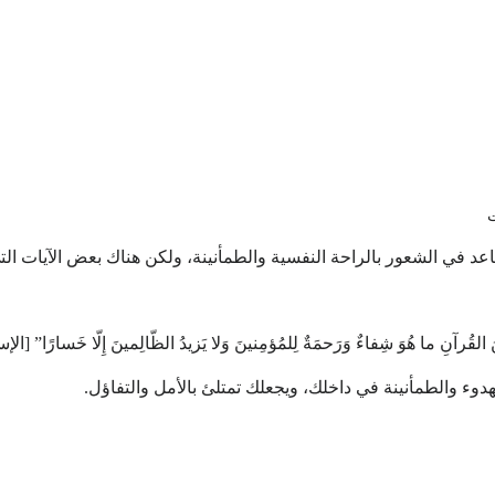
عد في الشعور بالراحة النفسية والطمأنينة، ولكن هناك بعض الآيات الت
آنِ ما هُوَ شِفاءٌ وَرَحمَةٌ لِلمُؤمِنينَ وَلا يَزيدُ الظّالِمينَ إِلّا خَسارًا” [الإسرا
دوء والطمأنينة في داخلك، ويجعلك تمتلئ بالأمل والتفاؤل.