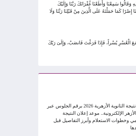
 وَقَالُوا سَمِعْنَا وَأَطَعْنَا غُفْرَانَكَ رَبَّنَا وَإِلَيْكَ
َا إِصْرًا كَمَا حَمَلْتَهُ عَلَى الَّذِينَ مِنْ قَبْلِنَا رَبَّنَا وَلَا
 الْعُسْرِ يُسْراً، فَإِذَا فَرَغْتَ فَانصَبْ، وَإِلَىَ رَبّكَ
رابط نتيجة الثانوية الأزهرية 2026 برقم الجلوس عبر
الأزهر الإلكترونية.. موعد إعلان النتيجة
ي وخطوات الاستعلام وأبرز التفاصيل قبل
ها