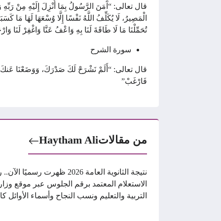
قال تعالى: “آَمَنَ الرَّسُولُ بِمَا أُنْزِلَ إِلَيْهِ مِنْ رَبِّهِ وَالْمُؤ
الْمَصِيرُ، لَا يُكَلِّفُ اللَّهُ نَفْسًا إِلَّا وُسْعَهَا لَهَا مَا كَسَبَتْ 
تُحَمِّلْنَا مَا لَا طَاقَةَ لَنَا بِهِ وَاعْفُ عَنَّا وَاغْفِرْ لَنَا وَار
سورة الشرح
قال تعالى: “أَلَمْ نَشْرَحْ لَكَ صَدْرَكَ، وَوَضَعْنَا عَنكَ وِزْ
فَارْغَبْ”
من مقالات
Haytham Ali
نتيجة الثانوية العامة 2026 ظهرت رسميًا الآ
الاستعلام المعتمد برقم الجلوس عبر موقع وزار
التربية والتعليم ونسب النجاح وأسماء الأوائل كا