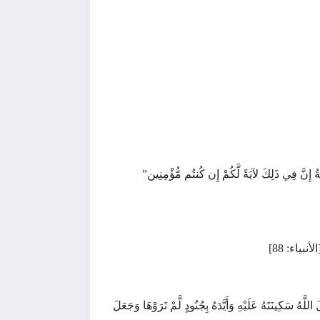
كَةُ إِنَّ فِي ذَلِكَ لآيَةً لَّكُمْ إِن كُنتُم مُّؤْمِنِين”
لأنبياء: 88]
للَّهُ سَكِينَتَهُ عَلَيْهِ وَأَيَّدَهُ بِجُنُودٍ لَّمْ تَرَوْهَا وَجَعَلَ