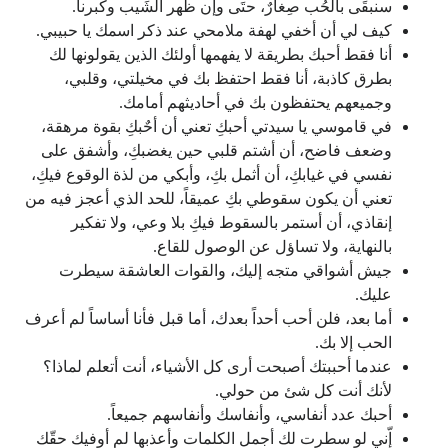
سنبقَى بالحُب صِغارٌ، حتَى وإن ظهر الشَيب وكبرنا.
كيف لي أن أخفي لهفة ملامحي عند ذكر اسمك يا حبيبي.
أنا فقط أحبك بطريقة لا يفهمها أولئك الذين يقولونها لك
بطرق كاذبة، أنا فقط احتفظ بك في مخيلتي، وقلبي،
وجميعهم يحتفظون بك في أحاديثهم أمامك.
في قاموسي يا سيدتي أحبكِ تعني أن أحٌبكِ بقوة مرهقة،
وضعف فاضح، أن أشتم قلبي حين يغضبكِ، وأشفق على
نفسي في غيابكِ، أن أثمل بكِ، وأبكي من لذة الوقوع فيكِ،
تعني أن يكون سقوطي بكِ عميقاً، للحد الذي أعجز فيه من
إنقاذي، أن أستمر بالسقوط فيكِ بلا وعي، ولا تفكير
بالنهاية، ولا تساؤل عن الوصول للقاع.
جيش أشواقي متجه إليك، والقوات العاشقة سيطرت
عليك.
أما بعد، فلن أحب أحداً بعدك، أما قبل فأنا أساساً لم أعرف
الحب إلا بك.
عندما أحببتك أصبحت أرى كل الأشياء، أنت أتعلم لماذا؟
لأنك أنت كل شئ من حولي.
أحبك عدد أنفاسي، وأنفاسك وأنفاسهم جميعاً.
إّني لو سطرت لك أجمل الكلمات وأعذبها لم أوفيك حقّك