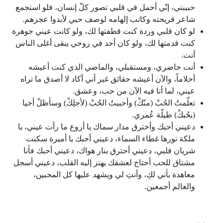
حبيبتي، إنّي أحمل في قلبي تصور كلّ إنسان، فلو استجمع
شاعر قريحته وكاتب إلهامه لوصف حبي لأبدوا عجزهم.
لو كان قلبي وردة كنت قطفتها لك، ولو كانت عيني جوهرة
كنت قدمتها لك، ولو كان أحد في روحي يبقى أغلى الناس
أنت.
أنت حاضري، ومستقبلي، والماضي الذي كنت أعيشه
أحلاماً، والآن أعيشه حقائق غير أني أكاد لا أصدق ما تراه
عيني، لما أنا فيه الآن من حب، وعشق.
تعلّمتُ الحُبْ (منّكْ) وأحببتُ الحُبْ (لأجلِكْ) وسأظلْ أحيا
(بحُبكْ) طيلّة عُمري.
دعيني أحبك وأخترق مدار سماك يا أروع ما رأت عيني، يا
ملكة نورها غطاء السماء، دعيني أحبك يا أميرة سكنت
شريان قلبي، دعيني أحترق بنار هواك، دعيني أحبك فأنا
مشتاق للحب أحتاج لعشقك يهتز إليه القلب، دعيني أسجل
معاهدة بأني لكِ، وأنتِ لي ويشهد عليها كل المحبين،
والعالم أجمعين.