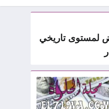
خفض لمستوى تاريخي