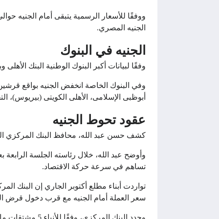
الجنيه المصري.
الجنيه في البنوك
وفقًا لبيانات أكبر البنوك الوطنية البنك الأهلى وبنك مصر انخفض الجنيه 
أبوظبى الإسلامى، الأهلى الكويتى (بيريوس)، التجاري
عقود تحوط الجنيه
كشف حسن عبد الله، محافظ البنك المركزي المص
وأوضح عبد الله، خلال رئاسته الجلسة الرابعة ب
تساهم في سرعة حركة الاقتصاد.
تواردت أبناء مطلع أكتوبر الجاري إن البنك الم
سعر العملة أمام الجنيه مع قرب دخول قرض ا
وحدد البنك المركزي، وفقًا للأنباء 5 مشتقات مالية للتحوط ضد مخاطر تذبذب العملة وسعر الفائدة وهي (IRS) و(SWAPS) و(Options) و(FWD) و(NDF).