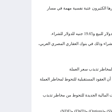
ليتجاوز سعر الدولار مستويات الـ 20 جينه للدولار والتي يعتبرها الكثيرون عتبة نفسية مهمة في مسار
قرشين إلى مستويات 19.73 جنيه للدولار للبيع ومستويات 19.7 جنيه للدولار للشراء وذلك في بنوك العقاري المصري العربي،
لمخاطر تذبذب سعر العملة
 أن العقود المستقبلية للتحوط لمخاطر العملة
ات المالية الجديدة للتحوط من مخاطر تذبذب