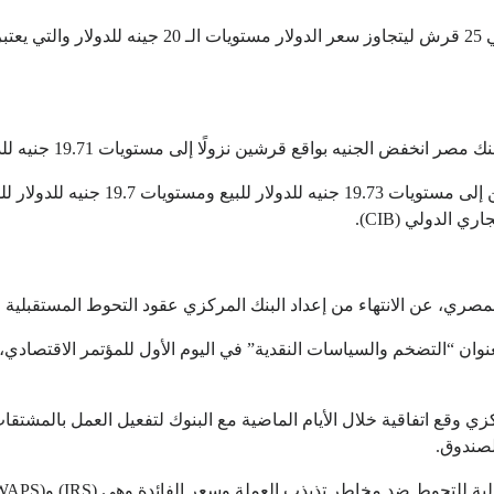
ووفقًا للأسعار الرسمية يتبقى أمام الجنيه حوالي 25 قرش 
بواقع قرشين نزولًا إلى مستويات 19.71 جنيه للدولار للبيع و19.65 جنيه للدولار للشراء.
وفي البنوك الخاصة انخفض الجنيه بواقع 
 الدولي (CIB).
ري، عن الانتهاء من إعداد البنك المركزي عقود التحوط المستقبلية 
عنوان “التضخم والسياسات النقدية” في اليوم الأول للمؤتمر الاقتصادي،
ركزي وقع اتفاقية خلال الأيام الماضية مع البنوك لتفعيل العمل بالمشتق
لصندوق.