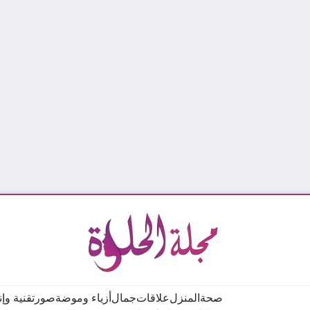
صحة
المنزل
علاقات
جمال
أزياء وموضة
صور
تقنية وإ