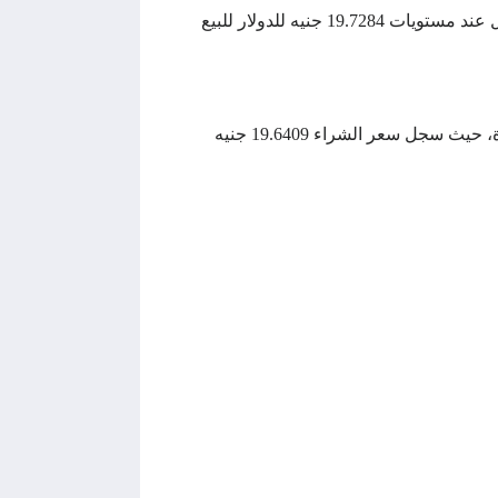
وكان الجنيه المصر قد شهد استقرارًا مقابل الدولار في الفترة من 11 أكتوبر وحتى 24 أكتوبر بواقع ثبات في 10 أيام عمل عند مستويات 19.7284 جنيه للدولار للبيع
وفقًا لبيانات البنك المركزي المصري منذ لحظات انخفض الجنيه المصري بواقع قرشن ليلامس مستويات قياسية جديدة، حيث سجل سعر الشراء 19.6409 جنيه