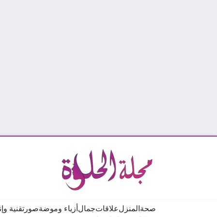
صحة
المنزل
علاقات
جمال
أزياء وموضة
صور
تقنية وإ