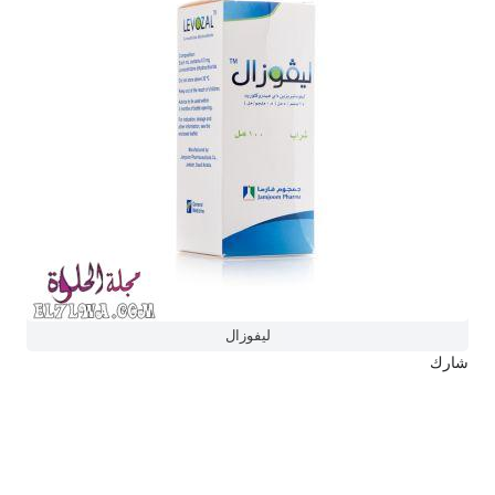
ليفوزال
شارك