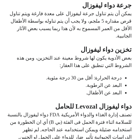
جرعة دواء ليفوزال
يمكن أن يتم تناول جرعة ليفوزال على معدة فارغة ويتم تناول
قرص مقداره 5 ملجم، ولا يجب أن يتم تناوله بواسطة الأطفال
الأقل من العمر المسموح به لأن هذا ربما يسبب بعض الآثار
الجانبية.
تخزين دواء ليفوزال
بعض الأدوية يكون لها شروط معينة عند التخزين، ومن هذه
الشروط التي تنطبق على هذا العقار:
درجة الحرارة: أقل من 30 درجة مئوية.
البعد عن الرطوبة.
البعد عن الأطفال.
دواء ليفوزال Levozal للحامل
تصنف إدارة الغذاء والدواء الأمريكية FDA دواء ليفوزال بالنسبة
للسلامة اثناء فترة الحمل فى الفئة (بي B) أي ان الخطورة من
استخدامه ضئيلة ويمكن استخدامه عند الحاجه, لم تظهر
الدراسات الحيوانية تأثير ضار للدواء على الحمل او الجنين,