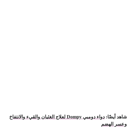
شاهد أيضًا:
دواء دومبي Dompy لعلاج الغثيان والقيء والانتفاخ
وعسر الهضم