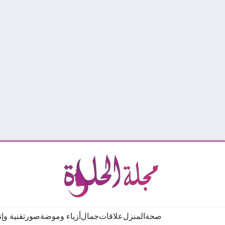
صحة
المنزل
علاقات
جمال
أزياء وموضة
صور
تقنية وإ