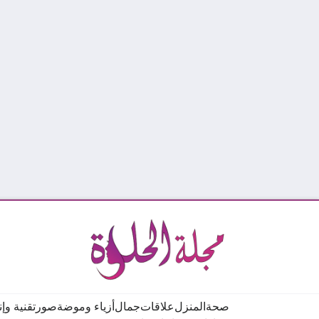
صحة
المنزل
علاقات
جمال
أزياء وموضة
صور
تقنية وإ