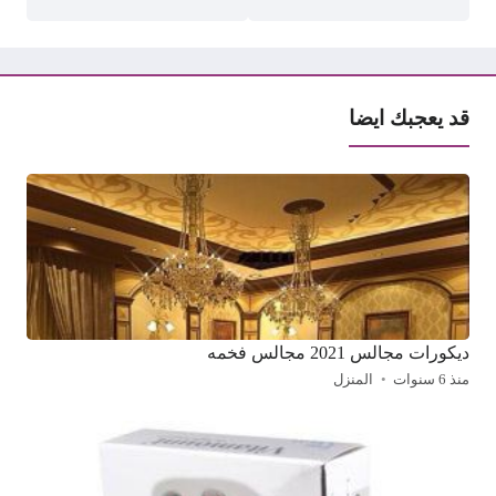
قد يعجبك ايضا
ديكورات مجالس 2021 مجالس فخمه
منذ 6 سنوات
المنزل