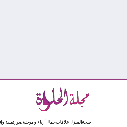
صحة
المنزل
علاقات
جمال
أزياء وموضة
صور
تقنية وإ