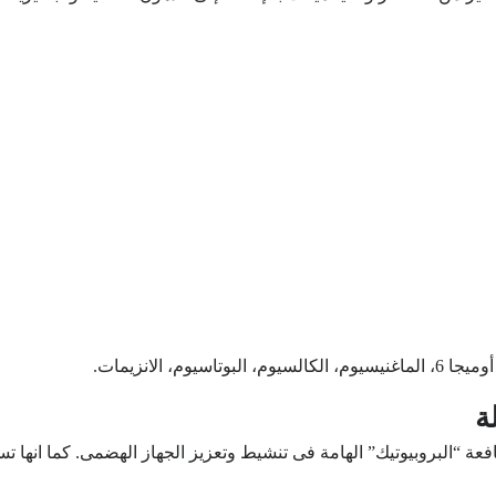
ة
نافعة “البروبيوتيك” الهامة فى تنشيط وتعزيز الجهاز الهضمى. كما انه