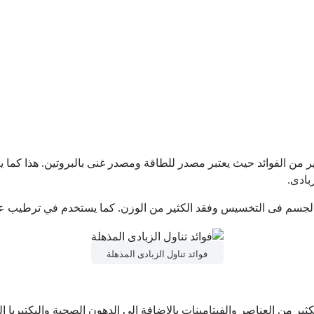
ثير من الفوائد حيث يعتبر مصدر للطاقة ومصدر غنى بالبروتين. هذا كما ي
بادى.
الجسم فى التخسيس وفقد الكثير من الوزن. كما يستخدم في ترطيب ع
فوائد تناول الزبادى المذهلة
ير من العناصر والفيتامينات بالإضافة إلى الدهون الصحية والبكتيريا ال