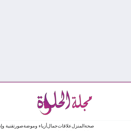
صحة
المنزل
علاقات
جمال
أزياء وموضة
صور
تقنية وإ