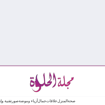
صحة
المنزل
علاقات
جمال
أزياء وموضة
صور
تقنية وإ