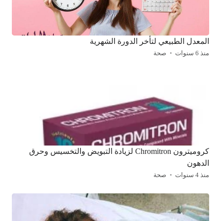
المعدل الطبيعي لتأخر الدورة الشهرية
منذ 6 سنوات
صحة
كروميترون Chromitron لزيادة التبويض والتخسيس وحرق
الدهون
منذ 4 سنوات
صحة