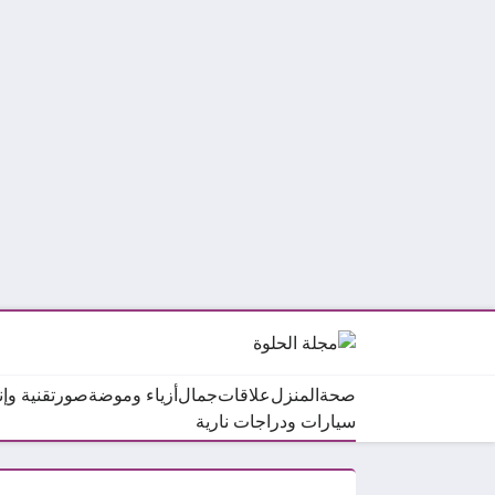
صحة
المنزل
علاقات
جمال
أزياء وموضة
صور
تقنية وإ
سيارات ودراجات نارية